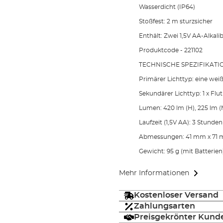
Wasserdicht (IP64)
Stoßfest: 2 m sturzsicher
Enthält: Zwei 1,5V AA-Alkali
Produktcode - 221102
TECHNISCHE SPEZIFIKATI
Primärer Lichttyp: eine we
Sekundärer Lichttyp: 1 x Fl
Lumen: 420 lm (H), 225 lm (M)
Laufzeit (1,5V AA): 3 Stunden
Abmessungen: 41 mm x 71
Gewicht: 95 g (mit Batterien
Mehr Informationen
Kostenloser Versand
Zahlungsarten
Preisgekrönter Kund