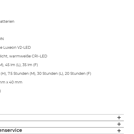
batterien
ON
iße Luxeon V2-LED
utlicht, warmweiße CRI-LED
, 45 lm (L), 35 lm (F)
 (H), 7.5 Stunden (M), 30 Stunden (L), 20 Stunden (F)
 mm x 40 mm
)
enservice