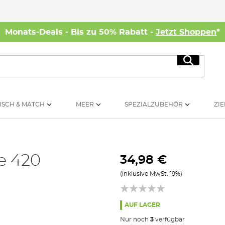
Monats-Deals - Bis zu 50% Rabatt -
Jetzt Shoppen
*
Suche
ISCH & MATCH
MEER
SPEZIALZUBEHÖR
ZIE
pe 420
34,98 €
(inklusive MwSt. 19%)
AUF LAGER
Nur noch
3
verfügbar