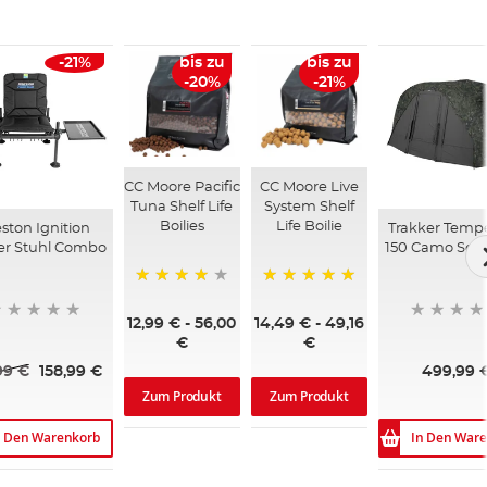
-21%
bis zu
bis zu
-20%
-21%
CC Moore Pacific
CC Moore Live
Tuna Shelf Life
System Shelf
Boilies
Life Boilie
ston Ignition
Trakker Temp
er Stuhl Combo
150 Camo Soci
97%
100%
12,99 €
-
56,00
14,49 €
-
49,16
€
€
99 €
158,99 €
499,99 
Zum Produkt
Zum Produkt
n Den Warenkorb
In Den War