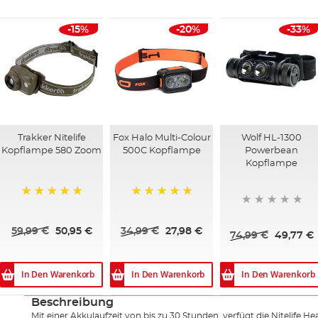
-15%
-20%
-33%
Trakker Nitelife
Fox Halo Multi-Colour
Wolf HL-1300
Kopflampe 580 Zoom
500C Kopflampe
Powerbean
Kopflampe
100%
100%
59,99 €
50,95 €
34,99 €
27,98 €
74,99 €
49,77 €
In Den Warenkorb
In Den Warenkorb
In Den Warenkorb
Beschreibung
Mit einer Akkulaufzeit von bis zu 30 Stunden, verfügt die Nitelife H