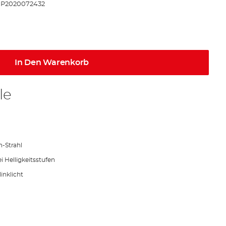
IP2020072432
In Den Warenkorb
le
-Strahl
i Helligkeitsstufen
linklicht