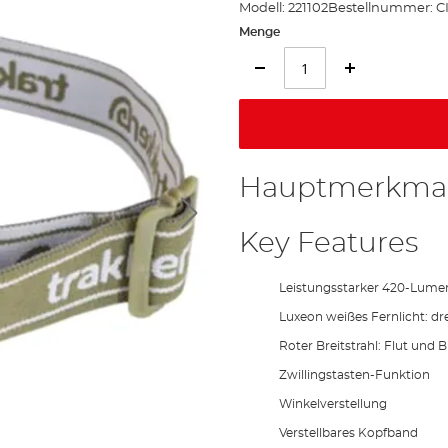
Modell:
221102
Bestellnummer:
C
Menge
Hauptmerkma
Key Features
Leistungsstarker 420-Lumen
Luxeon weißes Fernlicht: dre
Roter Breitstrahl: Flut und B
Zwillingstasten-Funktion
Winkelverstellung
Verstellbares Kopfband