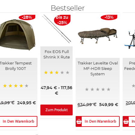
Bestseller
-28%
bis zu
-13%
-25%
Fox EOS Full
Shrink X Rute
Trakker Tempest
Trakker Levelite Oval
Pre
Brolly 100T
MF-HDR Sleep
Feed
System
60%
47,94 €
-
117,56
89%
€
49,99 €
249,95 €
201,
634,99 €
549,99 €
Zum Produkt
In Den Warenkorb
In Den Warenkorb
I