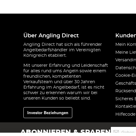
Über Angling Direct
Kunden
Angling Direct hat sich als führender
Mein Kon
Angelbedarfshändler im Vereinigten
Meine Lie
Königreich etabliert.
Versandi
Mit unserer Erfahrung und Leidenschaft
Datensch
für alles rund ums Angeln sowie einem
Cookie-Ei
freundlichen, kompetenten
Verkaufsteam und über 30 Jahren
Geschäft
Erfahrung im Angelbedarf, ist es nicht
Rücksend
schwer zu erkennen warum wir bei
unseren Kunden so beliebt sind.
Sicheres 
Kontaktie
Investor Beziehungen
Hilfecode
Melden
ABONNIEREN & SPAREN
Sie