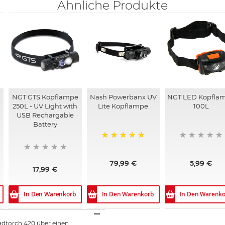
Ähnliche Produkte
NGT GTS Kopflampe
Nash Powerbanx UV
NGT LED Kopfla
250L - UV Light with
Lite Kopflampe
100L
USB Rechargable
Battery
100%
79,99 €
5,99 €
17,99 €
In Den Warenkorb
In Den Warenkorb
In Den Warenko
eadtorch 420 über einen