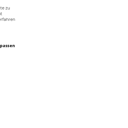
te zu
ht
erfahren
npassen
9607