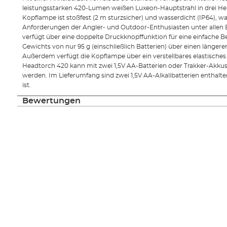
leistungsstarken 420-Lumen weißen Luxeon-Hauptstrahl in drei Hell
Kopflampe ist stoßfest (2 m sturzsicher) und wasserdicht (IP64), wa
Anforderungen der Angler- und Outdoor-Enthusiasten unter allen 
verfügt über eine doppelte Druckknopffunktion für eine einfache B
Gewichts von nur 95 g (einschließlich Batterien) über einen länge
Außerdem verfügt die Kopflampe über ein verstellbares elastisches 
Headtorch 420 kann mit zwei 1,5V AA-Batterien oder Trakker-Akkus
werden. Im Lieferumfang sind zwei 1,5V AA-Alkalibatterien enthalten
ist.
Bewertungen