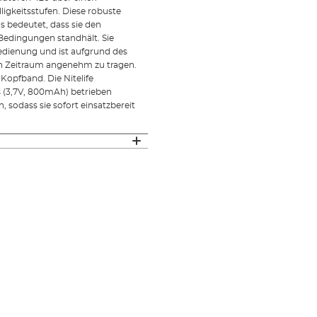
igkeitsstufen. Diese robuste
s bedeutet, dass sie den
Bedingungen standhält. Sie
edienung und ist aufgrund des
ren Zeitraum angenehm zu tragen.
Kopfband. Die Nitelife
 (3,7V, 800mAh) betrieben
, sodass sie sofort einsatzbereit