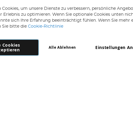
 Cookies, um unsere Dienste zu verbessern, persönliche Angebo
 Erlebnis zu optimieren. Wenn Sie optionale Cookies unten nic
önnte sich Ihre Erfahrung beeinträchtigt fühlen. Wenn Sie mehr 
 Sie bitte die
Cookie-Richtlinie
e Cookies
Einstellungen A
Alle Ablehnen
Copyright 1997 - 2026
AD NL B.V
. Alle Rechte vorbehalten.
zeptieren
NL B.V Dirk Hartogweg 14 DC1 Unit 5 5928LV Venlo, Firmennummer: 86302
*Irrtum und Änderungen vorbehalten.