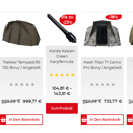
bis zu
-18%
-23%
Korda Kaizen
Green
Karpfenrute
Trakker Tempest RS
Nash Titan T1 Camo
150 Bivvy / Angelzelt
Pro Bivvy / Angelzelt
100%
104,81 €
-
143,51 €
999,99 €
999,77 €
899,99 €
733,77 €
3
Zum Produkt
In Den Warenkorb
In Den Warenkorb