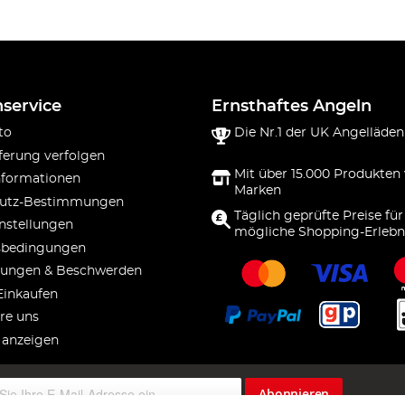
service
Ernsthaftes Angeln
to
Die Nr.1 der UK Angelläden
ferung verfolgen
Mit über 15.000 Produkten
nformationen
Marken
utz-Bestimmungen
Täglich geprüfte Preise für
nstellungen
mögliche Shopping-Erlebn
sbedingungen
ungen & Beschwerden
Einkaufen
re uns
 anzeigen
Abonnieren