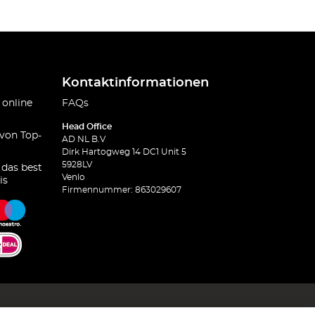
Kontaktinformationen
 online
FAQs
Head Office
 von Top-
AD NL B.V
Dirk Hartogweg 14 DC1 Unit 5
5928LV
 das best
Venlo
is
Firmennummer: 863029607