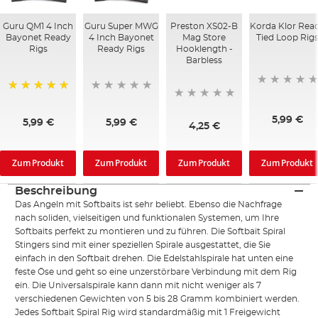
Guru QM1 4 Inch
Guru Super MWG
Preston XS02-B
Korda Klor Rea
Bayonet Ready
4 Inch Bayonet
Mag Store
Tied Loop Rig
Rigs
Ready Rigs
Hooklength -
Barbless
100%
5,99 €
5,99 €
5,99 €
4,25 €
Zum Produkt
Zum Produkt
Zum Produkt
Zum Produkt
Beschreibung
Das Angeln mit Softbaits ist sehr beliebt. Ebenso die Nachfrage
nach soliden, vielseitigen und funktionalen Systemen, um Ihre
Softbaits perfekt zu montieren und zu führen. Die Softbait Spiral
Stingers sind mit einer speziellen Spirale ausgestattet, die Sie
einfach in den Softbait drehen. Die Edelstahlspirale hat unten eine
feste Öse und geht so eine unzerstörbare Verbindung mit dem Rig
ein. Die Universalspirale kann dann mit nicht weniger als 7
verschiedenen Gewichten von 5 bis 28 Gramm kombiniert werden.
Jedes Softbait Spiral Rig wird standardmäßig mit 1 Freigewicht