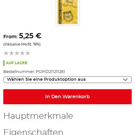
Zum
Anfang
5,25 €
From:
der
(inklusive MwSt. 19%)
Bildgalerie
springen
AUF LAGER
Bestellnummer:
PGPID211211261
Wählen Sie eine Produktoption aus
In Den Warenkorb
Hauptmerkmale
Eigenschaften