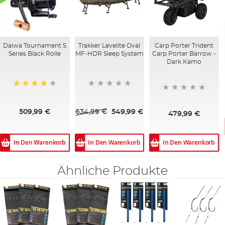
Daiwa Tournament S
Trakker Levelite Oval
Carp Porter Trident
Series Black Rolle
MF-HDR Sleep System
Carp Porter Barrow -
Dark Kamo
95%
509,99 €
634,99 €
549,99 €
479,99 €
In Den Warenkorb
In Den Warenkorb
In Den Warenkorb
Ähnliche Produkte