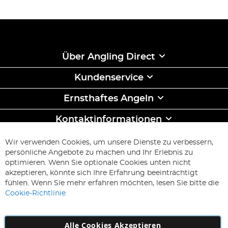
Über Angling Direct
Kundenservice
Ernsthaftes Angeln
Kontaktinformationen
ABONNIEREN & SPAREN
Wir verwenden Cookies, um unsere Dienste zu verbessern,
Melden
persönliche Angebote zu machen und Ihr Erlebnis zu
Sie
optimieren. Wenn Sie optionale Cookies unten nicht
sich
Abonnieren
akzeptieren, könnte sich Ihre Erfahrung beeinträchtigt
für
fühlen. Wenn Sie mehr erfahren möchten, lesen Sie bitte die
unseren
Cookie-Richtlinie
Newsletter
an:
Alle Cookies Akzeptieren