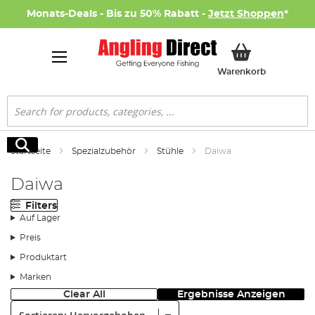
Monats-Deals - Bis zu 50% Rabatt -
Jetzt Shoppen
*
Mein Ware
Warenkorb
Suche
Suche
Startseite
Spezialzubehör
Stühle
Daiwa
Daiwa
Filters
Auf Lager
Preis
Produktart
Marken
Clear All
Ergebnisse Anzeigen
Sortieren: