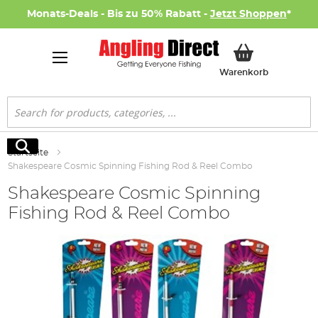
Monats-Deals - Bis zu 50% Rabatt -
Jetzt Shoppen
*
Mein Ware
Warenkorb
Suche
Suche
Startseite
Shakespeare Cosmic Spinning Fishing Rod & Reel Combo
Shakespeare Cosmic Spinning
Fishing Rod & Reel Combo
Zum
Ende
der
Bildgalerie
springen