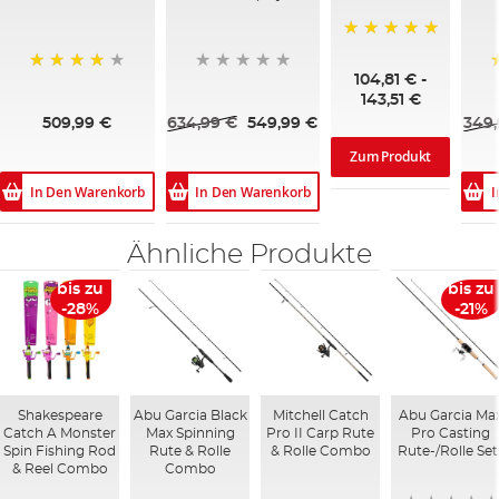
100%
104,81 €
-
95%
143,51 €
509,99 €
634,99 €
549,99 €
349,
Zum Produkt
In Den Warenkorb
In Den Warenkorb
I
Ähnliche Produkte
bis zu
bis zu
-28%
-21%
Shakespeare
Abu Garcia Black
Mitchell Catch
Abu Garcia Ma
Catch A Monster
Max Spinning
Pro II Carp Rute
Pro Casting
Spin Fishing Rod
Rute & Rolle
& Rolle Combo
Rute-/Rolle Set
& Reel Combo
Combo