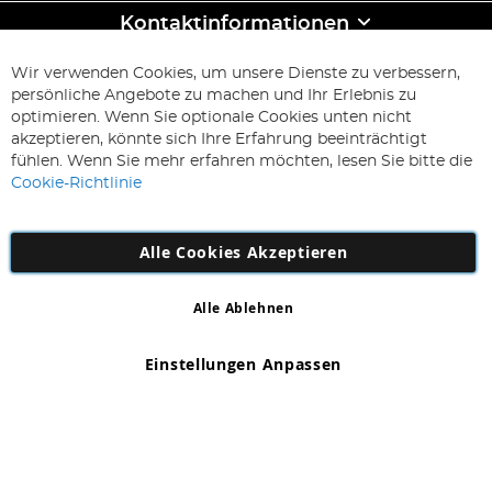
Kontaktinformationen
ABONNIEREN & SPAREN
Wir verwenden Cookies, um unsere Dienste zu verbessern,
Melden
persönliche Angebote zu machen und Ihr Erlebnis zu
Sie
optimieren. Wenn Sie optionale Cookies unten nicht
sich
Abonnieren
akzeptieren, könnte sich Ihre Erfahrung beeinträchtigt
für
fühlen. Wenn Sie mehr erfahren möchten, lesen Sie bitte die
unseren
Cookie-Richtlinie
Newsletter
an:
Alle Cookies Akzeptieren
Alle Ablehnen
Copyright 1997 - 2026
AD NL B.V
. Alle Rechte vorbehalten.
AD NL B.V Dirk Hartogweg 14 DC1 Unit 5 5928LV Venlo,
Einstellungen Anpassen
Firmennummer: 863029607
*Irrtum und Änderungen vorbehalten.