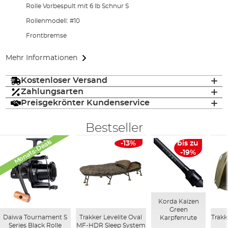
Rolle Vorbespult mit 6 lb Schnur S
Rollenmodell: #10
Frontbremse
Mehr Informationen
Kostenloser Versand
Zahlungsarten
Preisgekrönter Kundenservice
Bestseller
Monats-Deals
-13%
bis zu
-19%
Korda Kaizen
Green
Daiwa Tournament S
Trakker Levelite Oval
Trakk
Karpfenrute
Series Black Rolle
MF-HDR Sleep System