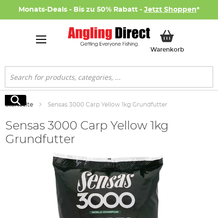
Monats-Deals - Bis zu 50% Rabatt -
Jetzt Shoppen
*
Mein Ware
Warenkorb
Suche
Suche
Startseite
Sensas 3000 Carp Yellow 1kg Grundfutter
Sensas 3000 Carp Yellow 1kg
Grundfutter
Zum
Ende
der
Bildgalerie
springen