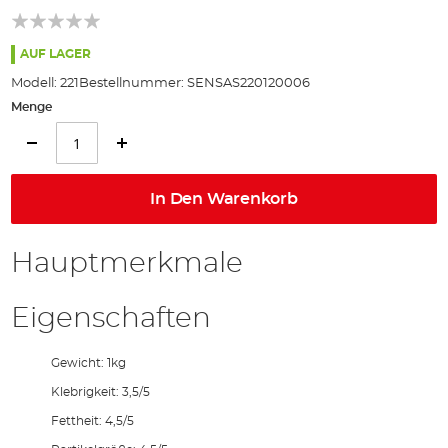
springen
AUF LAGER
Modell:
221
Bestellnummer:
SENSAS220120006
Menge
In Den Warenkorb
Hauptmerkmale
Eigenschaften
Gewicht: 1kg
Klebrigkeit: 3,5/5
Fettheit: 4,5/5