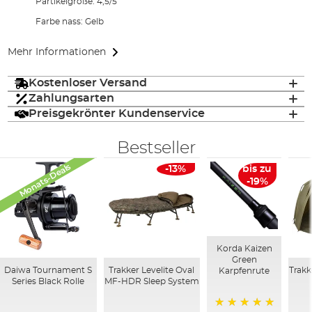
Partikelgröße: 4,5/5
Farbe nass: Gelb
Mehr Informationen
Kostenloser Versand
Zahlungsarten
Preisgekrönter Kundenservice
Bestseller
Monats-Deals
-13%
bis zu
-19%
Korda Kaizen
Green
Daiwa Tournament S
Trakker Levelite Oval
Trakk
Karpfenrute
Series Black Rolle
MF-HDR Sleep System