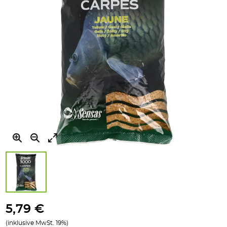
Zum
Anfang
5,79 €
der
(inklusive MwSt. 19%)
Bildgalerie