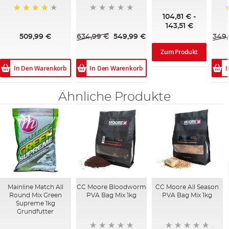
100%
104,81 €
-
95%
143,51 €
509,99 €
634,99 €
549,99 €
349,
Zum Produkt
In Den Warenkorb
In Den Warenkorb
I
Ähnliche Produkte
Mainline Match All
CC Moore Bloodworm
CC Moore All Season
Round Mix Green
PVA Bag Mix 1kg
PVA Bag Mix 1kg
Supreme 1kg
Grundfutter