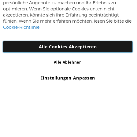
Melden
persönliche Angebote zu machen und Ihr Erlebnis zu
Sie
optimieren. Wenn Sie optionale Cookies unten nicht
sich
Abonnieren
akzeptieren, könnte sich Ihre Erfahrung beeinträchtigt
für
fühlen. Wenn Sie mehr erfahren möchten, lesen Sie bitte die
unseren
Cookie-Richtlinie
Newsletter
an:
Alle Cookies Akzeptieren
Alle Ablehnen
Copyright 1997 - 2026
AD NL B.V
. Alle Rechte vorbehalten.
AD NL B.V Dirk Hartogweg 14 DC1 Unit 5 5928LV Venlo,
Einstellungen Anpassen
Firmennummer: 863029607
*Irrtum und Änderungen vorbehalten.