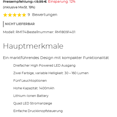
Preisempfehlung: 49,99 €
Einsparung: 12%
Bildgalerie
(inklusive MwSt. 19%)
springen
Bewertung:
9
Bewertungen
98%
NICHT LIEFERBAR
Modell:
RM174
Bestellnummer:
RM18091401
Hauptmerkmale
Ein marktführendes Design mit kompakter Funktionalität
Dreifacher High Powered LED Ausgang
Zwei Farbige, variable Helligkeit: 30 – 160 Lumen
Fünf Leuchtoptionen
Hohe Kapazität: 1400mAh
Lithium-Ionen Battery
Quad LED Stromanzeige
Einfache Druckknopfsteuerung