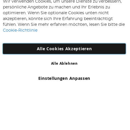
ABONNIEREN & SPAREN
Wir verwenden Cookies, um unsere Dienste zu verbessern,
Melden
persönliche Angebote zu machen und Ihr Erlebnis zu
Sie
optimieren. Wenn Sie optionale Cookies unten nicht
sich
Abonnieren
akzeptieren, könnte sich Ihre Erfahrung beeinträchtigt
für
fühlen. Wenn Sie mehr erfahren möchten, lesen Sie bitte die
unseren
Cookie-Richtlinie
Newsletter
an:
Alle Cookies Akzeptieren
Alle Ablehnen
Copyright 1997 - 2026
AD NL B.V
. Alle Rechte vorbehalten.
AD NL B.V Dirk Hartogweg 14 DC1 Unit 5 5928LV Venlo,
Einstellungen Anpassen
Firmennummer: 863029607
*Irrtum und Änderungen vorbehalten.