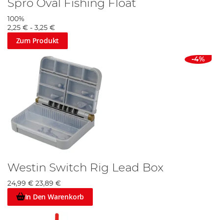
Spro Oval Fishing Float
100%
2,25 €
-
3,25 €
Zum Produkt
-4%
Westin Switch Rig Lead Box
24,99 €
23,89 €
In Den Warenkorb