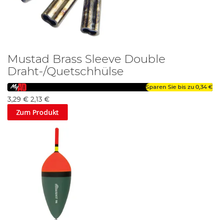
Mustad Brass Sleeve Double
Draht-/Quetschhülse
Sparen Sie bis zu
0,34 €
3,29 €
2,13 €
Zum Produkt