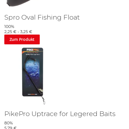
Spro Oval Fishing Float
100%
2,25 €
-
3,25 €
Zum Produkt
PikePro Uptrace for Legered Baits
80%
5,79 €