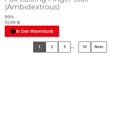
(Ambidextrous)
99%
10,99 €
In Den Warenkorb
...
1
2
3
10
Next