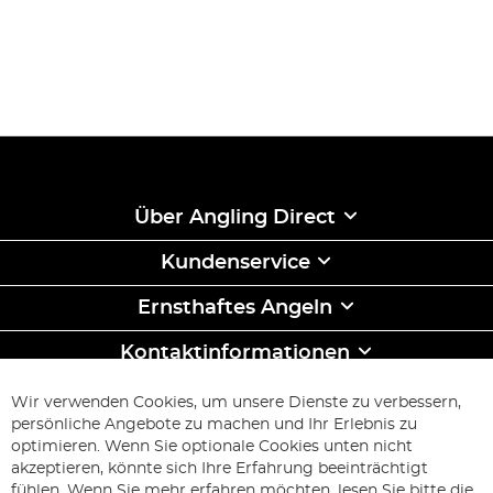
Über Angling Direct
Kundenservice
Ernsthaftes Angeln
Kontaktinformationen
ABONNIEREN & SPAREN
Wir verwenden Cookies, um unsere Dienste zu verbessern,
Melden
persönliche Angebote zu machen und Ihr Erlebnis zu
Sie
optimieren. Wenn Sie optionale Cookies unten nicht
sich
Abonnieren
akzeptieren, könnte sich Ihre Erfahrung beeinträchtigt
für
fühlen. Wenn Sie mehr erfahren möchten, lesen Sie bitte die