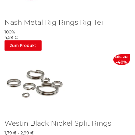
Nash Metal Rig Rings Rig Teil
100%
4,59 €
Zum Produkt
bis zu
-40%
Westin Black Nickel Split Rings
1,79 €
-
2,99 €