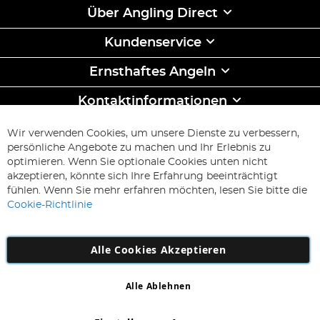
Über Angling Direct
Kundenservice
Ernsthaftes Angeln
Kontaktinformationen
ABONNIEREN & SPAREN
Wir verwenden Cookies, um unsere Dienste zu verbessern,
Melden
persönliche Angebote zu machen und Ihr Erlebnis zu
Sie
optimieren. Wenn Sie optionale Cookies unten nicht
sich
Abonnieren
akzeptieren, könnte sich Ihre Erfahrung beeinträchtigt
für
fühlen. Wenn Sie mehr erfahren möchten, lesen Sie bitte die
unseren
Cookie-Richtlinie
Newsletter
an:
Alle Cookies Akzeptieren
Alle Ablehnen
Copyright 1997 - 2026
AD NL B.V
. Alle Rechte vorbehalten.
AD NL B.V Dirk Hartogweg 14 DC1 Unit 5 5928LV Venlo,