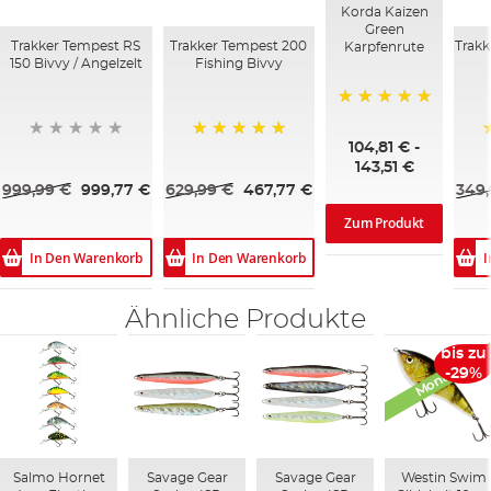
Korda Kaizen
Green
Trakker Tempest RS
Trakker Tempest 200
Trakk
Karpfenrute
150 Bivvy / Angelzelt
Fishing Bivvy
100%
104,81 €
-
100%
143,51 €
999,99 €
999,77 €
629,99 €
467,77 €
349,
Zum Produkt
In Den Warenkorb
In Den Warenkorb
I
Ähnliche Produkte
Monats-Dea
bis zu
-29%
Salmo Hornet
Savage Gear
Savage Gear
Westin Swim