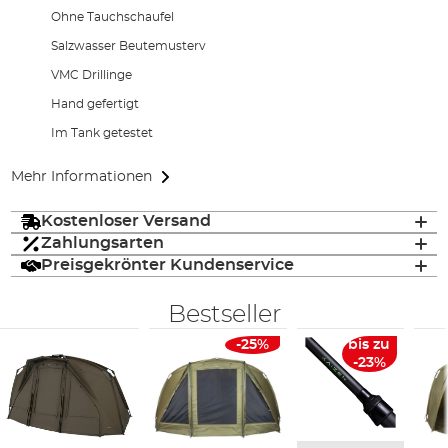
Ohne Tauchschaufel
Salzwasser Beutemusterv
VMC Drillinge
Hand gefertigt
Im Tank getestet
Mehr Informationen
Kostenloser Versand
Zahlungsarten
Preisgekrönter Kundenservice
Bestseller
-25%
bis zu
-23%