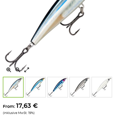
Zum
Anfang
17,63 €
From:
der
(inklusive MwSt. 19%)
Bildgalerie