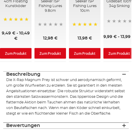
4cm Floating
Seeker ISP
Seeker ISP
Glidebait 10c
Kunstköder
Fishing Lures
Fishing Lures
34g Sinking
9.8cm
10cm
100%
100%
9,49 €
-
10,49
9,99 €
-
13,99
12,98 €
13,98 €
€
Zum Produkt
Zum Produkt
Zum Produkt
Zum Produkt
Beschreibung
Die X-Rap Magnum Prey ist schwer und aerodynamisch geformt,
um große Wurfweiten zu erzielen. Sie ist garantiert in den meisten
Angelsituationen einsetzbar. Die robuste Struktur widersteht selbst
den stärksten Salzwassermonstern. Das lippenlose Design und die
flatternde Aktion beim Tauchen ahmen das natürliche Verhalten
von Beutefischen nach. Wenn man den Köder schnell einkurbelt,
steigt er wie ein flüchtender kleiner Fisch an die Oberfläche.
Bewertungen