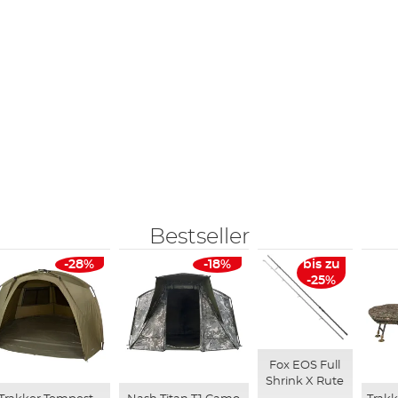
Bestseller
-28%
-18%
bis zu
-25%
Fox EOS Full
Shrink X Rute