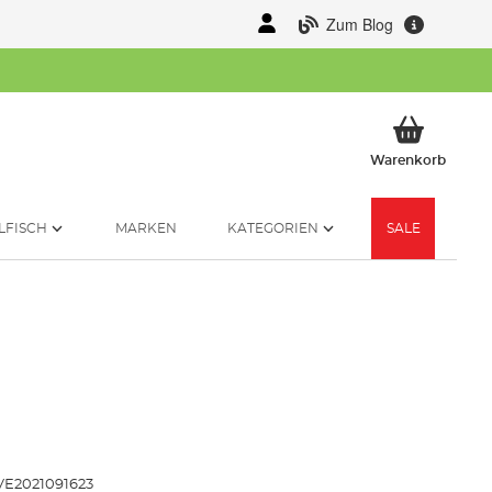
Zum Blog
Mein 
Warenkorb
LFISCH
MARKEN
KATEGORIEN
SALE
VE2021091623