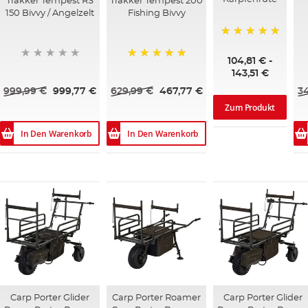
Trakker Tempest RS
Trakker Tempest 200
150 Bivvy / Angelzelt
Fishing Bivvy
100%
104,81 €
-
100%
143,51 €
999,99 €
999,77 €
629,99 €
467,77 €
3
Zum Produkt
In Den Warenkorb
In Den Warenkorb
Carp Porter Glider
Carp Porter Roamer
Carp Porter Glider