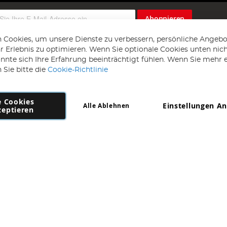
Abonnieren
 Cookies, um unsere Dienste zu verbessern, persönliche Angebo
 Erlebnis zu optimieren. Wenn Sie optionale Cookies unten nic
önnte sich Ihre Erfahrung beeinträchtigt fühlen. Wenn Sie mehr 
 Sie bitte die
Cookie-Richtlinie
e Cookies
Einstellungen A
Alle Ablehnen
Copyright 1997 - 2026
AD NL B.V
. Alle Rechte vorbehalten.
zeptieren
NL B.V Dirk Hartogweg 14 DC1 Unit 5 5928LV Venlo, Firmennummer: 86302
*Irrtum und Änderungen vorbehalten.