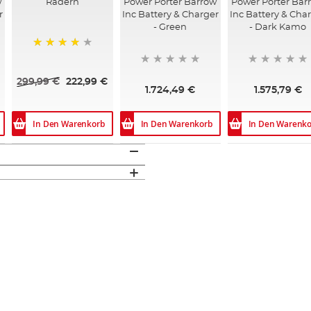
w
Rädern
Power Porter Barrow
Power Porter Bar
r
Inc Battery & Charger
Inc Battery & Cha
- Green
- Dark Kamo
96%
299,99 €
222,99 €
1.724,49 €
1.575,79 €
In Den Warenkorb
In Den Warenkorb
In Den Warenko