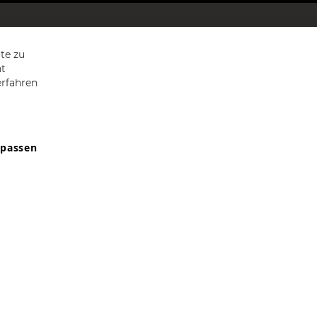
te zu
ht
erfahren
npassen
9607