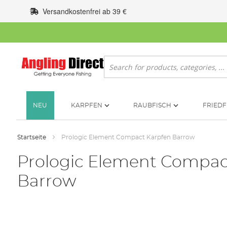
Zum
Versandkostenfrei ab 39 €
Inhalt
springen
Suche
NEU
KARPFEN
RAUBFISCH
FRIEDF
Startseite
Prologic Element Compact Karpfen Barrow
Prologic Element Compac
Barrow
Zum
Ende
der