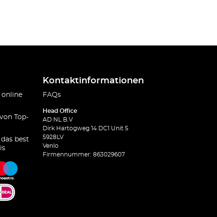
Kontaktinformationen
 online
FAQs
Head Office
 von Top-
AD NL B.V
Dirk Hartogweg 14 DC1 Unit 5
5928LV
 das best
Venlo
is
Firmennummer: 863029607