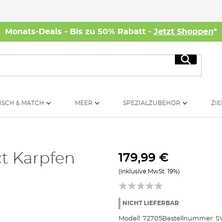
Monats-Deals - Bis zu 50% Rabatt -
Jetzt Shoppen
*
Suche
ISCH & MATCH
MEER
SPEZIALZUBEHÖR
ZIE
t Karpfen
179,99 €
(inklusive MwSt. 19%)
NICHT LIEFERBAR
Modell:
72705
Bestellnummer:
S