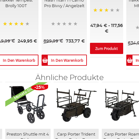
Trakker Tempest
Nash Titan T1 Camo
Trakk
Brolly 100T
Pro Bivvy / Angelzelt
MF
60%
47,94 €
-
117,56
89%
€
49,99 €
249,95 €
899,99 €
733,77 €
634,
Zum Produkt
In Den Warenkorb
In Den Warenkorb
I
Ähnliche Produkte
Monats-Deals
-25%
Preston Shuttle mit 4
Carp Porter Trident
Carp Porter Roa