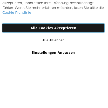
sich
Abonnieren
akzeptieren, könnte sich Ihre Erfahrung beeinträchtigt
für
fühlen. Wenn Sie mehr erfahren möchten, lesen Sie bitte die
unseren
Cookie-Richtlinie
Newsletter
an:
Alle Cookies Akzeptieren
Alle Ablehnen
Copyright 1997 - 2026
AD NL B.V
. Alle Rechte vorbehalten.
AD NL B.V Dirk Hartogweg 14 DC1 Unit 5 5928LV Venlo,
Einstellungen Anpassen
Firmennummer: 863029607
*Irrtum und Änderungen vorbehalten.