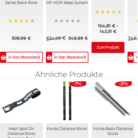
Series Black Rolle
MF-HDR Sleep System
100%
104,81 €
-
95%
143,51 €
509,99 €
634,99 €
549,99 €
349,
Zum Produkt
In Den Warenkorb
In Den Warenkorb
I
Ähnliche Produkte
-7%
-21%
Nash Spot On
Korda Distance Sticks
Korda Basix Distance
Distance Sticks
Sticks