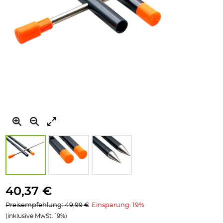
Zum
Anfang
40,37 €
der
Preisempfehlung: 49,99 €
Einsparung: 19%
Bildgalerie
(inklusive MwSt. 19%)
springen