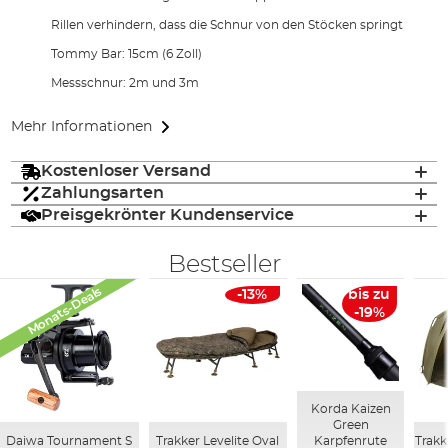
Rillen verhindern, dass die Schnur von den Stöcken springt
Tommy Bar: 15cm (6 Zoll)
Messschnur: 2m und 3m
Mehr Informationen
Kostenloser Versand
Zahlungsarten
Preisgekrönter Kundenservice
Bestseller
Monats-Deals
-13%
bis zu
-19%
Korda Kaizen
Green
Daiwa Tournament S
Trakker Levelite Oval
Trakk
Karpfenrute