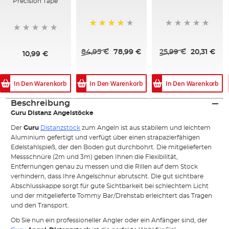
Precision Tape
93%
84,95 €
78,99 €
25,99 €
20,31 €
10,99 €
In Den Warenkorb
In Den Warenkorb
In Den Warenkorb
Beschreibung
Guru Distanz Angelstöcke
Der
Guru
Distanzstock
zum Angeln ist aus stabilem und leichtem
Aluminium gefertigt und verfügt über einen strapazierfähigen
Edelstahlspieß, der den Boden gut durchbohrt. Die mitgelieferten
Messschnüre (2m und 3m) geben Ihnen die Flexibilität,
Entfernungen genau zu messen und die Rillen auf dem Stock
verhindern, dass Ihre Angelschnur abrutscht. Die gut sichtbare
Abschlusskappe sorgt für gute Sichtbarkeit bei schlechtem Licht
und der mitgelieferte Tommy Bar/Drehstab erleichtert das Tragen
und den Transport.
Ob Sie nun ein professioneller Angler oder ein Anfänger sind, der