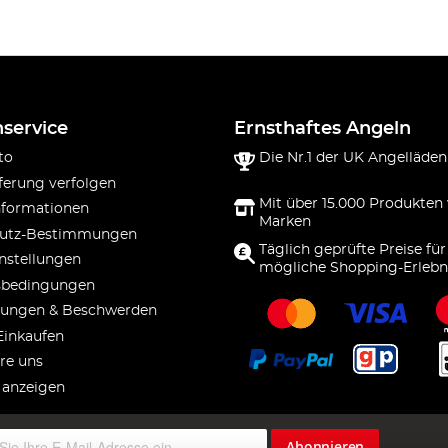
service
Ernsthaftes Angeln
to
Die Nr.1 der UK Angelläden
ferung verfolgen
Mit über 15.000 Produkten
nformationen
Marken
utz-Bestimmungen
Täglich geprüfte Preise für
nstellungen
mögliche Shopping-Erlebn
sbedingungen
ungen & Beschwerden
Einkaufen
re uns
 anzeigen
Abonnieren