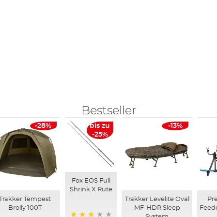
Bestseller
-28%
bis zu
-13%
-25%
Fox EOS Full
Shrink X Rute
Trakker Tempest
Trakker Levelite Oval
Pre
Brolly 100T
MF-HDR Sleep
Feed
System