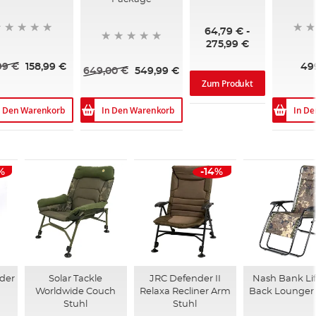
64,79 €
-
275,99 €
99 €
158,99 €
49
649,00 €
549,99 €
Zum Produkt
n Den Warenkorb
In Den Warenkorb
In D
%
-14%
der
Solar Tackle
JRC Defender II
Nash Bank Lif
Worldwide Couch
Relaxa Recliner Arm
Back Lounger 
Stuhl
Stuhl