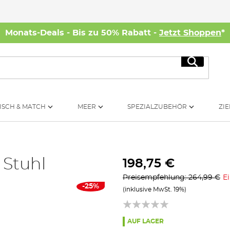
Monats-Deals - Bis zu 50% Rabatt -
Jetzt Shoppen
*
Suche
ISCH & MATCH
MEER
SPEZIALZUBEHÖR
ZIE
 Stuhl
198,75 €
Preisempfehlung: 264,99 €
E
-25%
(inklusive MwSt. 19%)
AUF LAGER