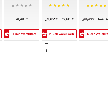
100%
100%
91,99 €
159,99 €
132,68 €
199,95 €
144,1
In Den Warenkorb
In Den Warenkorb
In Den Warenko