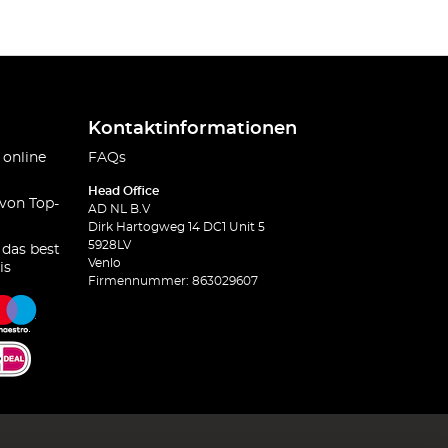
Kontaktinformationen
 online
FAQs
Head Office
 von Top-
AD NL B.V
Dirk Hartogweg 14 DC1 Unit 5
5928LV
 das best
Venlo
is
Firmennummer: 863029607