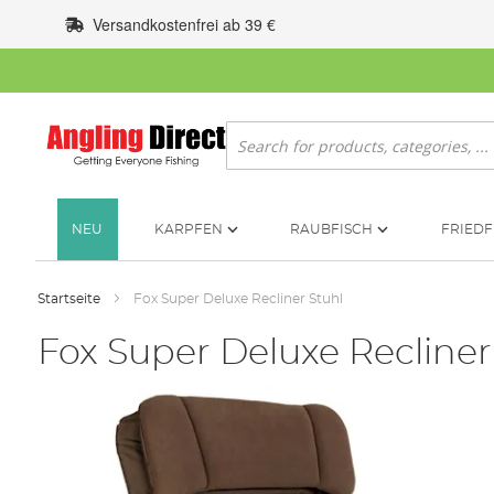
Zum
Versandkostenfrei ab 39 €
Inhalt
springen
Suche
NEU
KARPFEN
RAUBFISCH
FRIEDF
Startseite
Fox Super Deluxe Recliner Stuhl
Fox Super Deluxe Recliner
Zum
Ende
der
Bildgalerie
springen