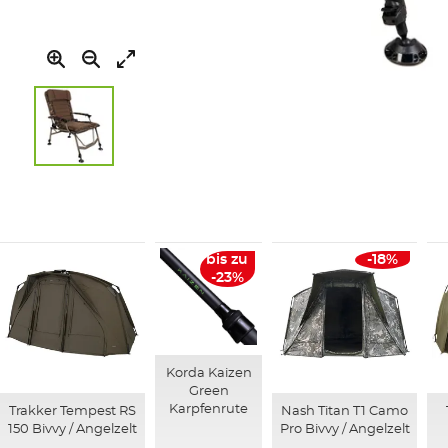
Zum
Anfang
der
Bildgalerie
springen
bis zu
-18%
-23%
Korda Kaizen
Green
Karpfenrute
Trakker Tempest RS
Nash Titan T1 Camo
150 Bivvy / Angelzelt
Pro Bivvy / Angelzelt