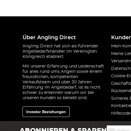
Über Angling Direct
Kunden
Angling Direct hat sich als führender
Mein Kon
Angelbedarfshändler im Vereinigten
Meine Lie
Königreich etabliert.
Versandi
Mit unserer Erfahrung und Leidenschaft
Datensch
für alles rund ums Angeln sowie einem
Cookie-Ei
freundlichen, kompetenten
Verkaufsteam und über 30 Jahren
Geschäft
Erfahrung im Angelbedarf, ist es nicht
Rücksend
schwer zu erkennen warum wir bei
unseren Kunden so beliebt sind.
Sicheres 
Kontaktie
Investor Beziehungen
Hilfecode
Melden
ABONNIEREN & SPAREN