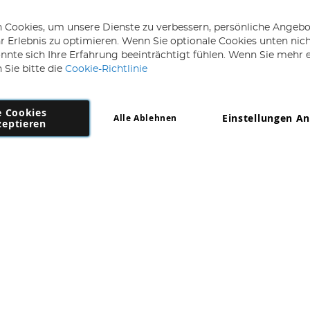
 Cookies, um unsere Dienste zu verbessern, persönliche Angebo
 Erlebnis zu optimieren. Wenn Sie optionale Cookies unten nic
önnte sich Ihre Erfahrung beeinträchtigt fühlen. Wenn Sie mehr 
 Sie bitte die
Cookie-Richtlinie
e Cookies
Einstellungen A
Alle Ablehnen
Copyright 1997 - 2026
AD NL B.V
. Alle Rechte vorbehalten.
zeptieren
NL B.V Dirk Hartogweg 14 DC1 Unit 5 5928LV Venlo, Firmennummer: 86302
*Irrtum und Änderungen vorbehalten.