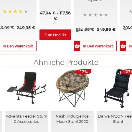
60%
47,94 €
-
117,56
89%
€
49,99 €
249,95 €
201,
634,99 €
549,99 €
Zum Produkt
In Den Warenkorb
In Den Warenkorb
I
Ähnliche Produkte
-17%
-27
Advanta Feeder Stuhl
Nash Indulgence
Daiwa N'ZON Fee
& Accessories
Moon Stuhl 2020
Stuhl