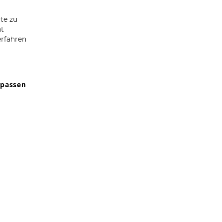
te zu
ht
erfahren
npassen
9607