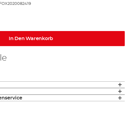
FOX2020082419
In Den Warenkorb
le
enservice