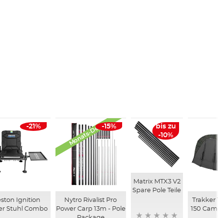
Monats-Deals
-21%
-15%
bis zu
-10%
Matrix MTX3 V2
Spare Pole Teile
ston Ignition
Nytro Rivalist Pro
Trakker
er Stuhl Combo
Power Carp 13m - Pole
150 Camo
Package