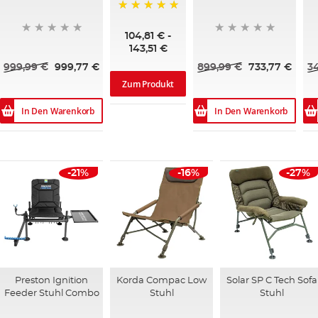
100%
104,81 €
-
143,51 €
999,99 €
999,77 €
899,99 €
733,77 €
3
Zum Produkt
In Den Warenkorb
In Den Warenkorb
-21%
-16%
-27%
Preston Ignition
Korda Compac Low
Solar SP C Tech Sofa
Feeder Stuhl Combo
Stuhl
Stuhl