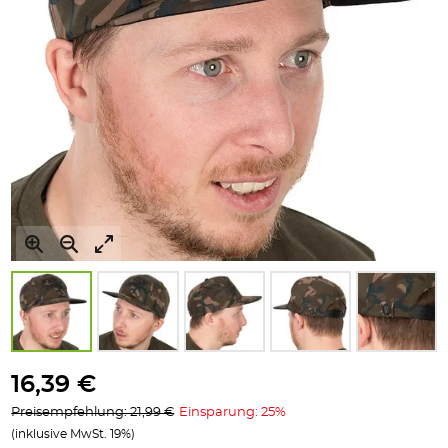
Zum
Anfang
16,39 €
der
Preisempfehlung: 21,99 €
Einsparung: 25%
Bildgalerie
(inklusive MwSt. 19%)
springen