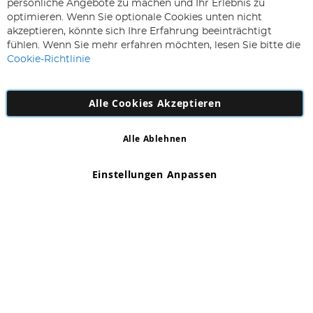
Melden
persönliche Angebote zu machen und Ihr Erlebnis zu
Sie
optimieren. Wenn Sie optionale Cookies unten nicht
sich
Abonnieren
akzeptieren, könnte sich Ihre Erfahrung beeinträchtigt
für
fühlen. Wenn Sie mehr erfahren möchten, lesen Sie bitte die
unseren
Cookie-Richtlinie
Newsletter
an:
Alle Cookies Akzeptieren
Alle Ablehnen
Copyright 1997 - 2026
AD NL B.V
. Alle Rechte vorbehalten.
AD NL B.V Dirk Hartogweg 14 DC1 Unit 5 5928LV Venlo,
Einstellungen Anpassen
Firmennummer: 863029607
*Irrtum und Änderungen vorbehalten.