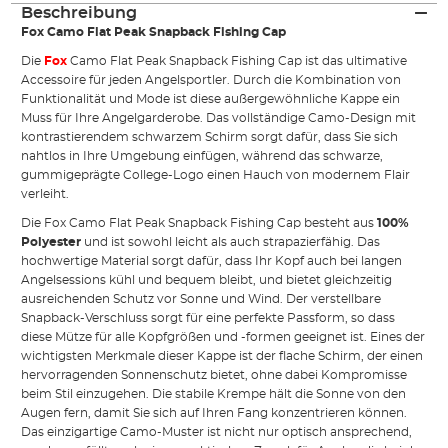
Beschreibung
Fox Camo Flat Peak Snapback Fishing Cap
Die
Fox
Camo Flat Peak Snapback Fishing Cap ist das ultimative
Accessoire für jeden Angelsportler. Durch die Kombination von
Funktionalität und Mode ist diese außergewöhnliche Kappe ein
Muss für Ihre Angelgarderobe. Das vollständige Camo-Design mit
kontrastierendem schwarzem Schirm sorgt dafür, dass Sie sich
nahtlos in Ihre Umgebung einfügen, während das schwarze,
gummigeprägte College-Logo einen Hauch von modernem Flair
verleiht.
Die Fox Camo Flat Peak Snapback Fishing Cap besteht aus
100%
Polyester
und ist sowohl leicht als auch strapazierfähig. Das
hochwertige Material sorgt dafür, dass Ihr Kopf auch bei langen
Angelsessions kühl und bequem bleibt, und bietet gleichzeitig
ausreichenden Schutz vor Sonne und Wind. Der verstellbare
Snapback-Verschluss sorgt für eine perfekte Passform, so dass
diese Mütze für alle Kopfgrößen und -formen geeignet ist. Eines der
wichtigsten Merkmale dieser Kappe ist der flache Schirm, der einen
hervorragenden Sonnenschutz bietet, ohne dabei Kompromisse
beim Stil einzugehen. Die stabile Krempe hält die Sonne von den
Augen fern, damit Sie sich auf Ihren Fang konzentrieren können.
Das einzigartige Camo-Muster ist nicht nur optisch ansprechend,