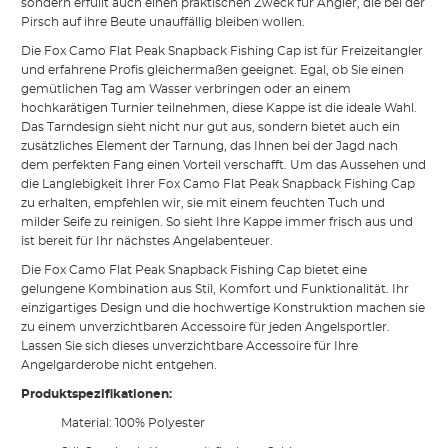
sondern erfüllt auch einen praktischen Zweck für Angler, die bei der
Pirsch auf ihre Beute unauffällig bleiben wollen.
Die Fox Camo Flat Peak Snapback Fishing Cap ist für Freizeitangler
und erfahrene Profis gleichermaßen geeignet. Egal, ob Sie einen
gemütlichen Tag am Wasser verbringen oder an einem
hochkarätigen Turnier teilnehmen, diese Kappe ist die ideale Wahl.
Das Tarndesign sieht nicht nur gut aus, sondern bietet auch ein
zusätzliches Element der Tarnung, das Ihnen bei der Jagd nach
dem perfekten Fang einen Vorteil verschafft. Um das Aussehen und
die Langlebigkeit Ihrer Fox Camo Flat Peak Snapback Fishing Cap
zu erhalten, empfehlen wir, sie mit einem feuchten Tuch und
milder Seife zu reinigen. So sieht Ihre Kappe immer frisch aus und
ist bereit für Ihr nächstes Angelabenteuer.
Die Fox Camo Flat Peak Snapback Fishing Cap bietet eine
gelungene Kombination aus Stil, Komfort und Funktionalität. Ihr
einzigartiges Design und die hochwertige Konstruktion machen sie
zu einem unverzichtbaren Accessoire für jeden Angelsportler.
Lassen Sie sich dieses unverzichtbare Accessoire für Ihre
Angelgarderobe nicht entgehen.
Produktspezifikationen:
Material: 100% Polyester