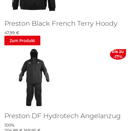
Preston Black French Terry Hoody
47,99 €
Zum Produkt
bis zu
-17%
Preston DF Hydrotech Angelanzug
100%
204,99 €
169,95 €