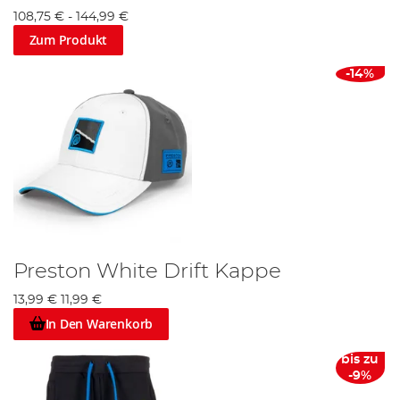
108,75 €
-
144,99 €
Zum Produkt
-14%
Preston White Drift Kappe
13,99 €
11,99 €
In Den Warenkorb
bis zu
-9%