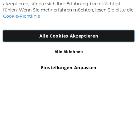
sich
Abonnieren
akzeptieren, könnte sich Ihre Erfahrung beeinträchtigt
für
fühlen. Wenn Sie mehr erfahren möchten, lesen Sie bitte die
unseren
Cookie-Richtlinie
Newsletter
an:
Alle Cookies Akzeptieren
Alle Ablehnen
Copyright 1997 - 2026
AD NL B.V
. Alle Rechte vorbehalten.
AD NL B.V Dirk Hartogweg 14 DC1 Unit 5 5928LV Venlo,
Einstellungen Anpassen
Firmennummer: 863029607
*Irrtum und Änderungen vorbehalten.