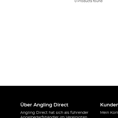
0 Products found
Über Angling Direct
Kunden
Angling Direct hat sich als führender
Mein Kon
Angelbedarfshändler im Vereinigten