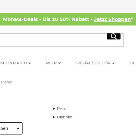
Monats-Deals - Bis zu 50% Rabatt -
Jetzt Shoppen
*
Suche
ISCH & MATCH
MEER
SPEZIALZUBEHÖR
ZIE
arpfen
Preis
Disziplin