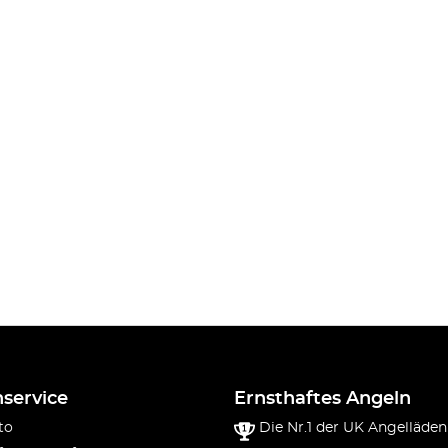
service
Ernsthaftes Angeln
to
Die Nr.1 der UK Angelläden