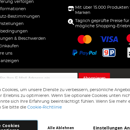
ferung verfolgen
Mit über 15.000 Produkten
nformationen
Marken
utz-Bestimmungen
Täglich geprüfte Preise für
nstellungen
mögliche Shopping-Erlebn
sbedingungen
ungen & Beschwerden
Einkaufen
re uns
 anzeigen
Abonnieren
 Cookies, um unsere Dienste zu verbessern, persönliche Angebo
 Erlebnis zu optimieren. Wenn Sie optionale Cookies unten nic
önnte sich Ihre Erfahrung beeinträchtigt fühlen. Wenn Sie mehr 
 Sie bitte die
Cookie-Richtlinie
e Cookies
Einstellungen A
Alle Ablehnen
Copyright 1997 - 2026
AD NL B.V
. Alle Rechte vorbehalten.