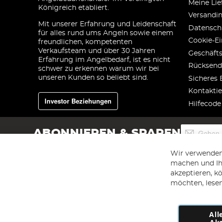
Meine Lie
Königreich etabliert.
Versandi
Mit unserer Erfahrung und Leidenschaft
Datensch
für alles rund ums Angeln sowie einem
Cookie-Ei
freundlichen, kompetenten
Verkaufsteam und über 30 Jahren
Geschäft
Erfahrung im Angelbedarf, ist es nicht
Rücksend
schwer zu erkennen warum wir bei
unseren Kunden so beliebt sind.
Sicheres 
Kontaktie
Investor Beziehungen
Hilfecode
Melden
ABONNIEREN & SPAREN
Sie
sich
Wir verwenden
für
machen und Ihr
unseren
akzeptieren, k
Newsletter
an:
möchten, lesen
All