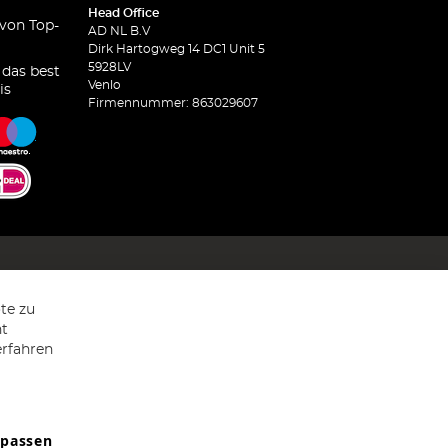
Head Office
 von Top-
AD NL B.V
Dirk Hartogweg 14 DC1 Unit 5
5928LV
 das best
Venlo
is
Firmennummer: 863029607
te zu
ht
erfahren
npassen