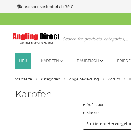
Zum
Versandkostenfrei ab 39 €
Inhalt
springen
Suche
NEU
KARPFEN
RAUBFISCH
FRIEDF
Startseite
Kategorien
Angelbekleidung
Korum
K
Karpfen
Auf Lager
Marken
Sortieren: