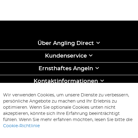
Über Angling Direct
Kundenservice
Ernsthaftes Angeln
Kontaktinformationen
ABONNIEREN & SPAREN
Wir verwenden Cookies, um unsere Dienste zu verbessern,
Melden
persönliche Angebote zu machen und Ihr Erlebnis zu
Sie
optimieren. Wenn Sie optionale Cookies unten nicht
sich
Abonnieren
akzeptieren, könnte sich Ihre Erfahrung beeinträchtigt
für
fühlen. Wenn Sie mehr erfahren möchten, lesen Sie bitte die
unseren
Cookie-Richtlinie
Newsletter
an: