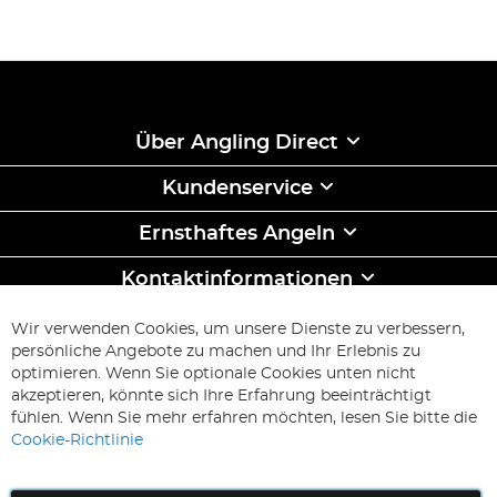
Über Angling Direct
Kundenservice
Ernsthaftes Angeln
Kontaktinformationen
ABONNIEREN & SPAREN
Wir verwenden Cookies, um unsere Dienste zu verbessern,
Melden
persönliche Angebote zu machen und Ihr Erlebnis zu
Sie
optimieren. Wenn Sie optionale Cookies unten nicht
sich
Abonnieren
akzeptieren, könnte sich Ihre Erfahrung beeinträchtigt
für
fühlen. Wenn Sie mehr erfahren möchten, lesen Sie bitte die
unseren
Cookie-Richtlinie
Newsletter
an: