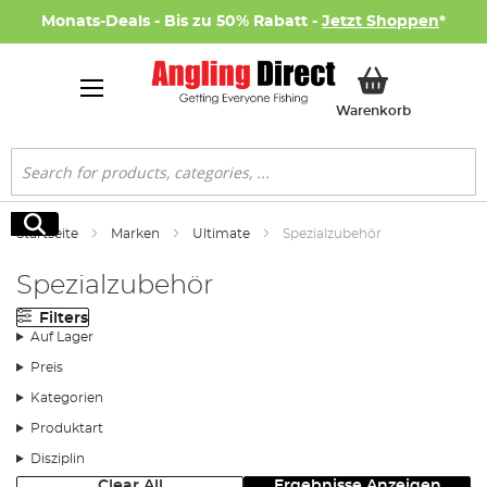
Monats-Deals - Bis zu 50% Rabatt -
Jetzt Shoppen
*
Mein Ware
Warenkorb
Suche
Suche
Startseite
Marken
Ultimate
Spezialzubehör
Spezialzubehör
Filters
Auf Lager
Preis
Kategorien
Produktart
Disziplin
Clear All
Ergebnisse Anzeigen