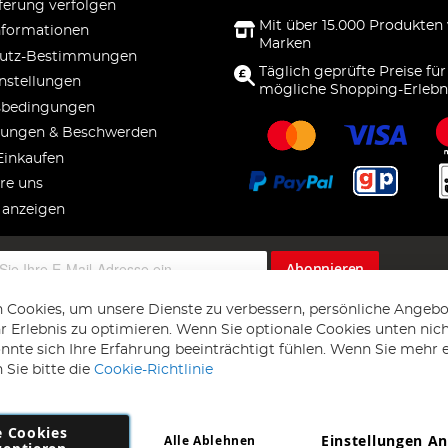
ferung verfolgen
Mit über 15.000 Produkten
nformationen
Marken
utz-Bestimmungen
Täglich geprüfte Preise für
nstellungen
mögliche Shopping-Erlebn
sbedingungen
ungen & Beschwerden
Einkaufen
re uns
 anzeigen
Abonnieren
 Cookies, um unsere Dienste zu verbessern, persönliche Angebo
 Erlebnis zu optimieren. Wenn Sie optionale Cookies unten nic
önnte sich Ihre Erfahrung beeinträchtigt fühlen. Wenn Sie mehr 
 Sie bitte die
Cookie-Richtlinie
e Cookies
Einstellungen A
Alle Ablehnen
Copyright 1997 - 2026
AD NL B.V
. Alle Rechte vorbehalten.