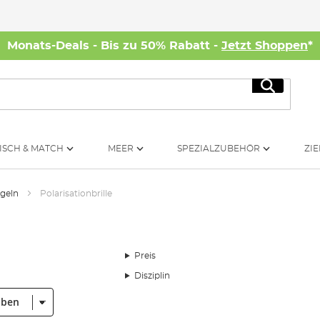
Monats-Deals - Bis zu 50% Rabatt -
Jetzt Shoppen
*
Suche
ISCH & MATCH
MEER
SPEZIALZUBEHÖR
ZIE
ngeln
Polarisationbrille
Preis
Disziplin