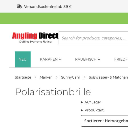
Zum
Versandkostenfrei ab 39 €
Inhalt
springen
Suche
NEU
KARPFEN
RAUBFISCH
FRIEDF
Startseite
Marken
SunnyCam
Süßwasser- & Matcha
Polarisationbrille
Auf Lager
Produktart
Sortieren: