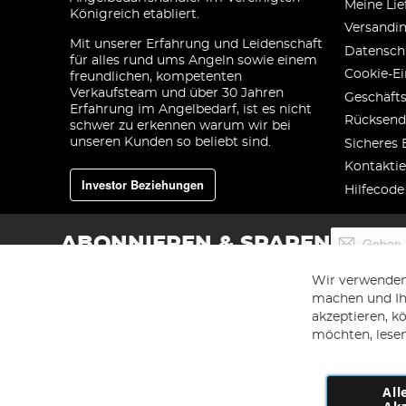
Meine Lie
Königreich etabliert.
Versandi
Mit unserer Erfahrung und Leidenschaft
Datensch
für alles rund ums Angeln sowie einem
Cookie-Ei
freundlichen, kompetenten
Verkaufsteam und über 30 Jahren
Geschäft
Erfahrung im Angelbedarf, ist es nicht
Rücksend
schwer zu erkennen warum wir bei
unseren Kunden so beliebt sind.
Sicheres 
Kontaktie
Investor Beziehungen
Hilfecode
Melden
ABONNIEREN & SPAREN
Sie
sich
Wir verwenden
für
machen und Ihr
unseren
akzeptieren, k
Newsletter
an:
möchten, lesen
All