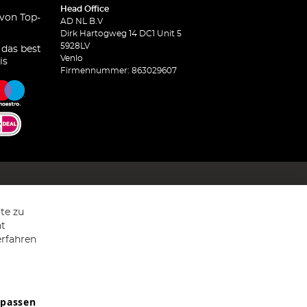
Head Office
 von Top-
AD NL B.V
Dirk Hartogweg 14 DC1 Unit 5
5928LV
 das best
Venlo
is
Firmennummer: 863029607
te zu
ht
erfahren
npassen