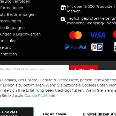
ferung verfolgen
Mit über 15.000 Produkten
nformationen
Marken
utz-Bestimmungen
Täglich geprüfte Preise für
nstellungen
mögliche Shopping-Erlebn
sbedingungen
ungen & Beschwerden
Einkaufen
re uns
 anzeigen
Abonnieren
 Cookies, um unsere Dienste zu verbessern, persönliche Angebo
 Erlebnis zu optimieren. Wenn Sie optionale Cookies unten nic
önnte sich Ihre Erfahrung beeinträchtigt fühlen. Wenn Sie mehr 
 Sie bitte die
Cookie-Richtlinie
e Cookies
Einstellungen A
Alle Ablehnen
Copyright 1997 - 2026
AD NL B.V
. Alle Rechte vorbehalten.