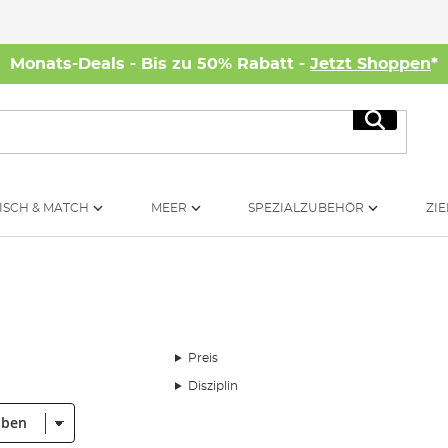
Monats-Deals - Bis zu 50% Rabatt -
Jetzt Shoppen
*
Suche
ISCH & MATCH
MEER
SPEZIALZUBEHÖR
ZIE
Preis
Disziplin