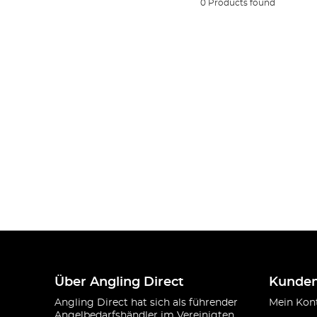
0 Products found
Über Angling Direct
Kunden
Angling Direct hat sich als führender
Mein Kon
Angelbedarfshändler im Vereinigten