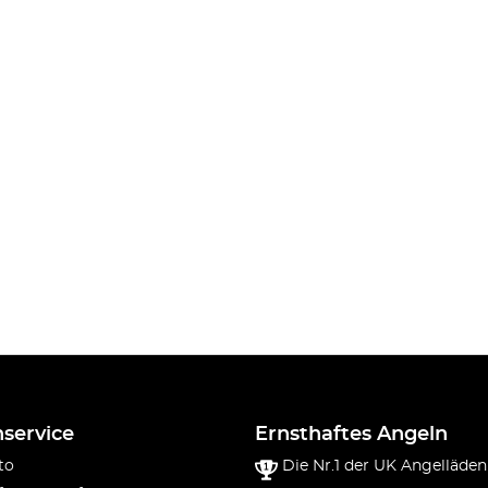
service
Ernsthaftes Angeln
to
Die Nr.1 der UK Angelläden