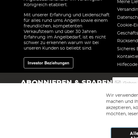
Meine Lie
Königreich etabliert.
Versandi
Mit unserer Erfahrung und Leidenschaft
Datensch
für alles rund ums Angeln sowie einem
Cookie-Ei
freundlichen, kompetenten
Verkaufsteam und über 30 Jahren
Geschäft
Erfahrung im Angelbedarf, ist es nicht
Rücksend
schwer zu erkennen warum wir bei
unseren Kunden so beliebt sind.
Sicheres 
Kontaktie
Investor Beziehungen
Hilfecode
Melden
ABONNIEREN & SPAREN
Sie
sich
Wir verwenden
für
machen und Ihr
unseren
akzeptieren, k
Newsletter
an:
möchten, lesen
All