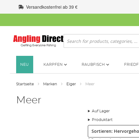
Zum
Versandkostenfrei ab 39 €
Inhalt
springen
Suche
NEU
KARPFEN
RAUBFISCH
FRIEDF
Startseite
Marken
Eiger
Meer
Meer
Auf Lager
Produktart
Sortieren: