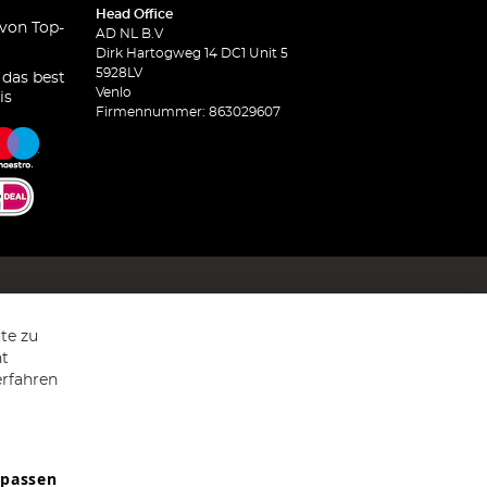
Head Office
 von Top-
AD NL B.V
Dirk Hartogweg 14 DC1 Unit 5
5928LV
 das best
Venlo
is
Firmennummer: 863029607
te zu
ht
erfahren
npassen