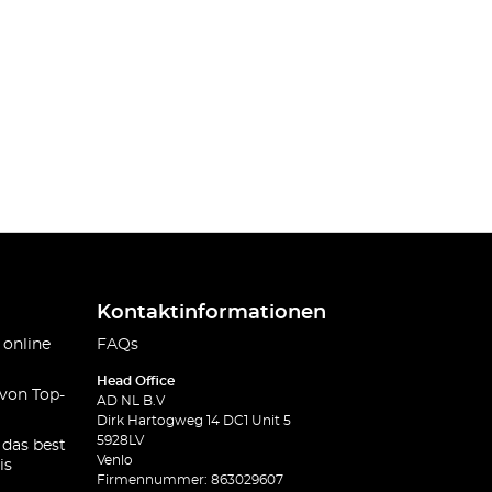
Kontaktinformationen
 online
FAQs
Head Office
 von Top-
AD NL B.V
Dirk Hartogweg 14 DC1 Unit 5
5928LV
 das best
Venlo
is
Firmennummer: 863029607