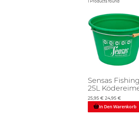
1 Products found
Sensas Fishin
25L Ködereim
25,95 €
24,95 €
In Den Warenkorb