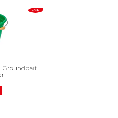
-3%
g Groundbait
er