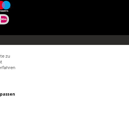
te zu
ht
erfahren
npassen
9607