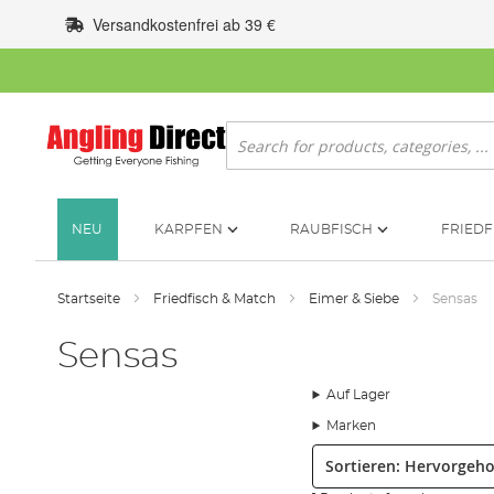
Zum
Versandkostenfrei ab 39 €
Inhalt
springen
Suche
NEU
KARPFEN
RAUBFISCH
FRIEDF
Startseite
Friedfisch & Match
Eimer & Siebe
Sensas
Sensas
Auf Lager
Marken
Sortieren: