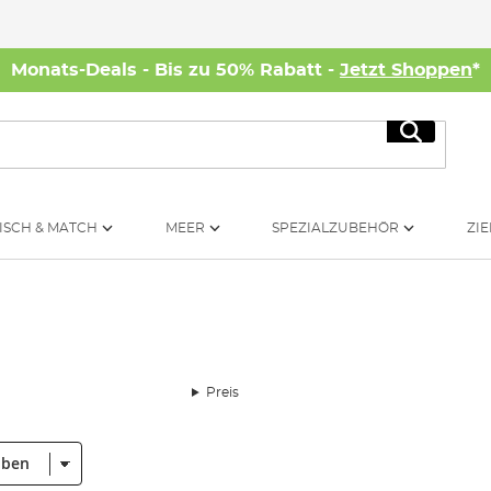
Monats-Deals - Bis zu 50% Rabatt -
Jetzt Shoppen
*
Suche
ISCH & MATCH
MEER
SPEZIALZUBEHÖR
ZIE
Preis