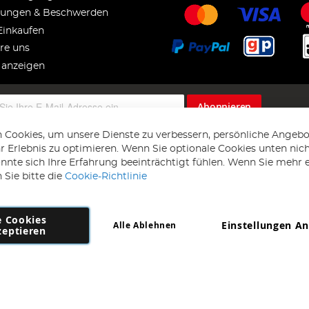
ungen & Beschwerden
Einkaufen
re uns
 anzeigen
Abonnieren
 Cookies, um unsere Dienste zu verbessern, persönliche Angebo
 Erlebnis zu optimieren. Wenn Sie optionale Cookies unten nic
önnte sich Ihre Erfahrung beeinträchtigt fühlen. Wenn Sie mehr 
 Sie bitte die
Cookie-Richtlinie
e Cookies
Einstellungen A
Alle Ablehnen
Copyright 1997 - 2026
AD NL B.V
. Alle Rechte vorbehalten.
zeptieren
NL B.V Dirk Hartogweg 14 DC1 Unit 5 5928LV Venlo, Firmennummer: 86302
*Irrtum und Änderungen vorbehalten.