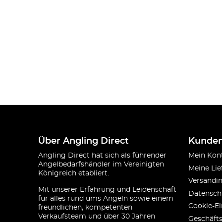
Über Angling Direct
Kunden
Angling Direct hat sich als führender
Mein Kon
Angelbedarfshändler im Vereinigten
Meine Lie
Königreich etabliert.
Versandi
Mit unserer Erfahrung und Leidenschaft
Datensch
für alles rund ums Angeln sowie einem
Cookie-Ei
freundlichen, kompetenten
Verkaufsteam und über 30 Jahren
Geschäft