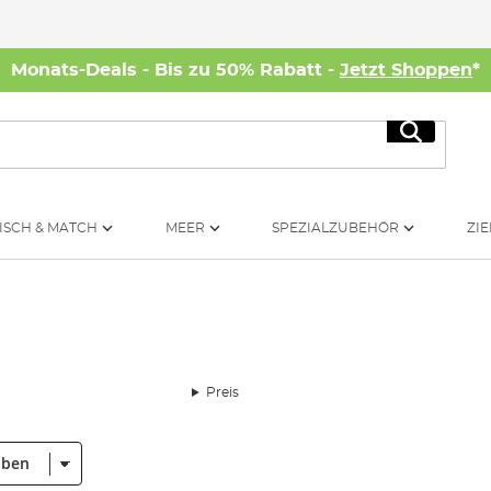
Monats-Deals - Bis zu 50% Rabatt -
Jetzt Shoppen
*
Suche
ISCH & MATCH
MEER
SPEZIALZUBEHÖR
ZIE
Preis