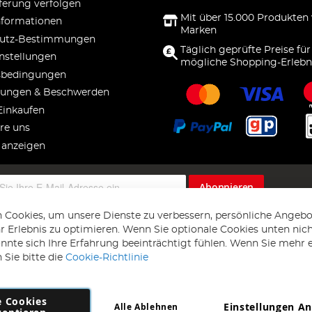
ferung verfolgen
Mit über 15.000 Produkten
nformationen
Marken
utz-Bestimmungen
Täglich geprüfte Preise für
nstellungen
mögliche Shopping-Erlebn
sbedingungen
ungen & Beschwerden
Einkaufen
re uns
 anzeigen
Abonnieren
 Cookies, um unsere Dienste zu verbessern, persönliche Angebo
 Erlebnis zu optimieren. Wenn Sie optionale Cookies unten nic
önnte sich Ihre Erfahrung beeinträchtigt fühlen. Wenn Sie mehr 
 Sie bitte die
Cookie-Richtlinie
e Cookies
Einstellungen A
Alle Ablehnen
Copyright 1997 - 2026
AD NL B.V
. Alle Rechte vorbehalten.