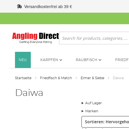
Zum
Versandkostenfrei ab 39 €
Inhalt
springen
Suche
NEU
KARPFEN
RAUBFISCH
FRIEDF
Startseite
Friedfisch & Match
Eimer & Siebe
Daiwa
Daiwa
Auf Lager
Marken
Sortieren: