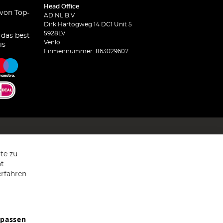
Head Office
 von Top-
AD NL B.V
Dirk Hartogweg 14 DC1 Unit 5
5928LV
 das best
Venlo
is
Firmennummer: 863029607
te zu
ht
erfahren
npassen