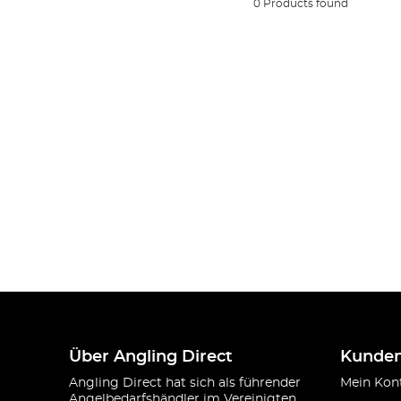
0 Products found
Über Angling Direct
Kunden
Angling Direct hat sich als führender
Mein Kon
Angelbedarfshändler im Vereinigten