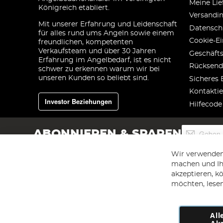
Meine Lie
Königreich etabliert.
Versandi
Mit unserer Erfahrung und Leidenschaft
Datensch
für alles rund ums Angeln sowie einem
Cookie-Ei
freundlichen, kompetenten
Verkaufsteam und über 30 Jahren
Geschäft
Erfahrung im Angelbedarf, ist es nicht
Rücksend
schwer zu erkennen warum wir bei
unseren Kunden so beliebt sind.
Sicheres 
Kontaktie
Investor Beziehungen
Hilfecode
Melden
ABONNIEREN & SPAREN
Sie
sich
Wir verwenden
für
machen und Ihr
unseren
akzeptieren, k
Newsletter
an:
möchten, lesen
All