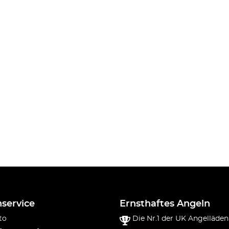
service
Ernsthaftes Angeln
to
Die Nr.1 der UK Angelläden