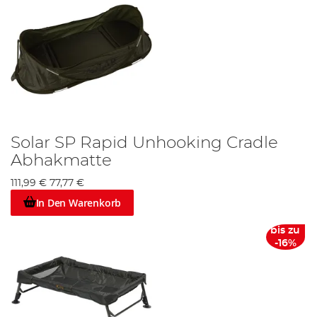
Solar SP Rapid Unhooking Cradle
Abhakmatte
111,99 €
77,77 €
In Den Warenkorb
bis zu
-16%