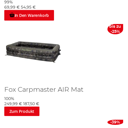
99%
69,99 €
54,95 €
In Den Warenkorb
bis zu
-25%
Fox Carpmaster AIR Mat
100%
249,99 €
187,50 €
Zum Produkt
-39%