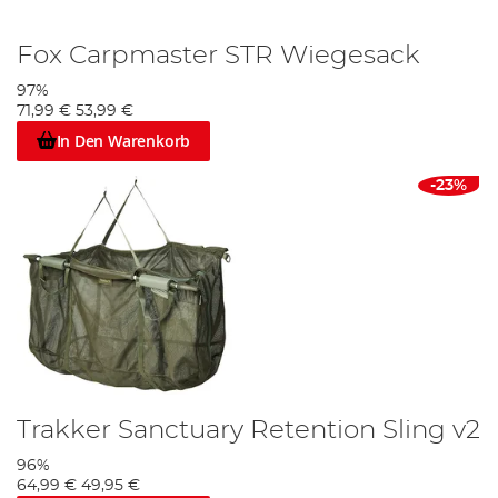
Fox Carpmaster STR Wiegesack
97%
71,99 €
53,99 €
In Den Warenkorb
-23%
Trakker Sanctuary Retention Sling v2
96%
64,99 €
49,95 €