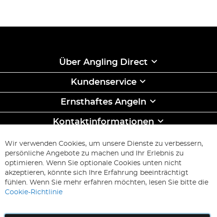
Über Angling Direct
Kundenservice
Ernsthaftes Angeln
Kontaktinformationen
ABONNIEREN & SPAREN
Wir verwenden Cookies, um unsere Dienste zu verbessern,
Melden
persönliche Angebote zu machen und Ihr Erlebnis zu
Sie
optimieren. Wenn Sie optionale Cookies unten nicht
sich
Abonnieren
akzeptieren, könnte sich Ihre Erfahrung beeinträchtigt
für
fühlen. Wenn Sie mehr erfahren möchten, lesen Sie bitte die
unseren
Cookie-Richtlinie
Newsletter
an: