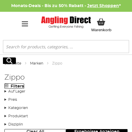
Monats-Deals - Bis zu 50% Rabatt -
Jetzt Shoppen
*
Mein Ware
Warenkorb
Suche
Suche
Startseite
Marken
Zippo
Zippo
Filters
Auf Lager
Preis
Kategorien
Produktart
Disziplin
Clear All
Ergebnisse Anzeigen