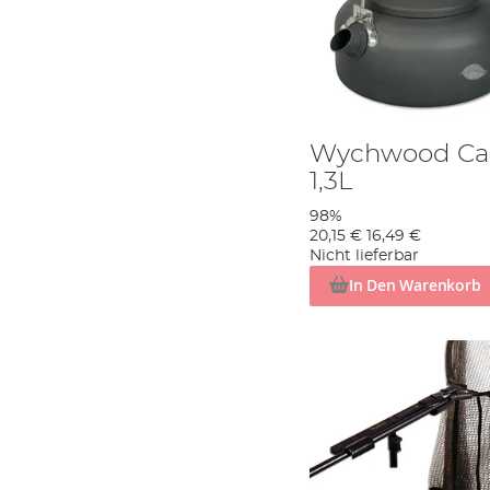
Wychwood Car
1,3L
98%
20,15 €
16,49 €
Nicht lieferbar
In Den Warenkorb