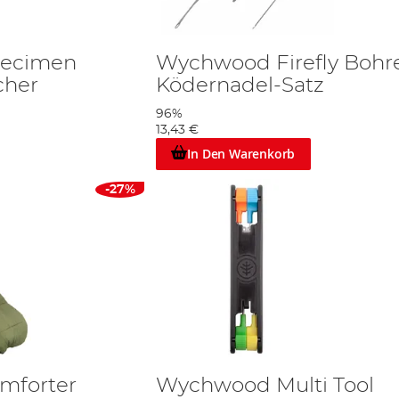
ecimen
Wychwood Firefly Bohre
cher
Ködernadel-Satz
96%
13,43 €
In Den Warenkorb
-27%
mforter
Wychwood Multi Tool