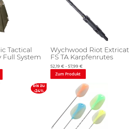
 Tactical
Wychwood Riot Extricat
 Full System
FS TA Karpfenrutes
52,19 €
-
57,99 €
Zum Produkt
bis zu
-24%