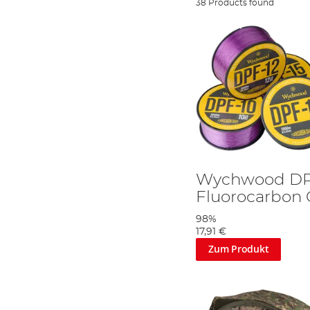
38 Products found
Wychwood D
Fluorocarbon 
98%
17,91 €
Zum Produkt