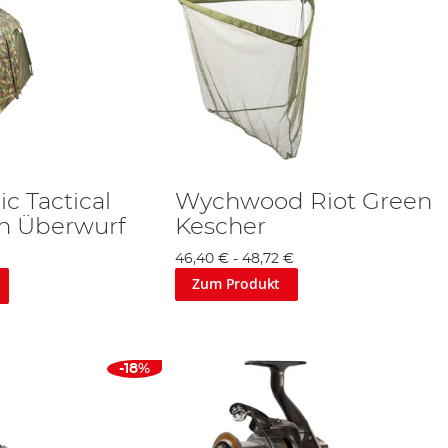
 Tactical
Wychwood Riot Green
on Überwurf
Kescher
46,40 €
-
48,72 €
Zum Produkt
-18%