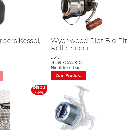
pers Kessel,
Wychwood Riot Big Pit
Rolle, Silber
96%
78,39 €
57,59 €
Nicht lieferbar
Zum Produkt
bis zu
-16%