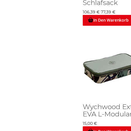
Schlafsack
106,39 €
77,39 €
In Den Warenkorb
Wychwood Extr
EVA L-Modular
15,00 €