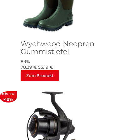
Wychwood Neopren
Gummistiefel
89%
78,39 €
55,19 €
Zum Produkt
bis zu
-18%