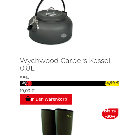
Wychwood Carpers Kessel,
0.8L
98%
14,99 €
19,03 €
In Den Warenkorb
bis zu
-30%