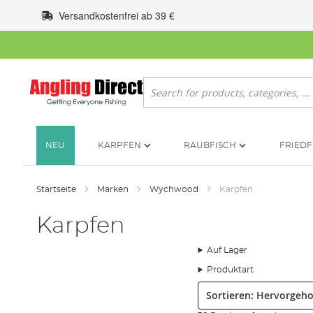
Zum
Versandkostenfrei ab 39 €
Inhalt
springen
Suche
NEU
KARPFEN
RAUBFISCH
FRIEDF
Startseite
Marken
Wychwood
Karpfen
Karpfen
Auf Lager
Produktart
Sortieren: