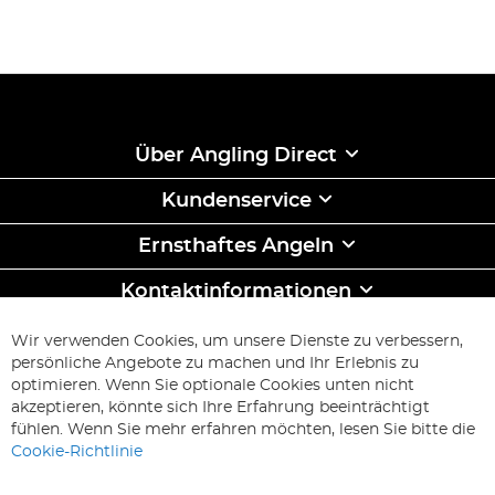
Über Angling Direct
Kundenservice
Ernsthaftes Angeln
Kontaktinformationen
ABONNIEREN & SPAREN
Wir verwenden Cookies, um unsere Dienste zu verbessern,
Melden
persönliche Angebote zu machen und Ihr Erlebnis zu
Sie
optimieren. Wenn Sie optionale Cookies unten nicht
sich
Abonnieren
akzeptieren, könnte sich Ihre Erfahrung beeinträchtigt
für
fühlen. Wenn Sie mehr erfahren möchten, lesen Sie bitte die
unseren
Cookie-Richtlinie
Newsletter
an: