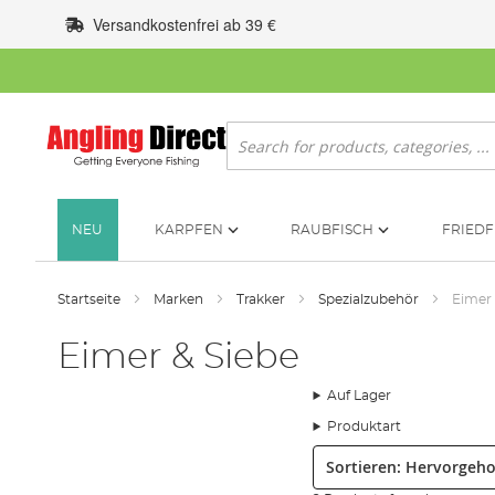
Zum
Versandkostenfrei ab 39 €
Inhalt
springen
Suche
NEU
KARPFEN
RAUBFISCH
FRIEDF
Startseite
Marken
Trakker
Spezialzubehör
Eimer 
Eimer & Siebe
Auf Lager
Produktart
Sortieren: