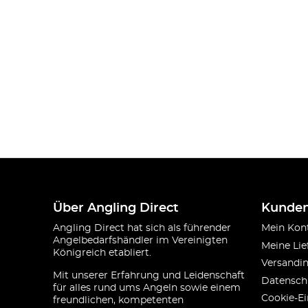
Über Angling Direct
Kunden
Angling Direct hat sich als führender
Mein Kon
Angelbedarfshändler im Vereinigten
Meine Lie
Königreich etabliert.
Versandi
Mit unserer Erfahrung und Leidenschaft
Datensch
für alles rund ums Angeln sowie einem
Cookie-Ei
freundlichen, kompetenten