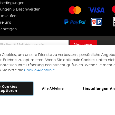
sbedingungen
ungen & Beschwerden
Einkaufen
re uns
 anzeigen
Abonnieren
 Cookies, um unsere Dienste zu verbessern, persönliche Angebo
 Erlebnis zu optimieren. Wenn Sie optionale Cookies unten nic
önnte sich Ihre Erfahrung beeinträchtigt fühlen. Wenn Sie mehr 
 Sie bitte die
Cookie-Richtlinie
e Cookies
Einstellungen A
Alle Ablehnen
Copyright 1997 - 2026
AD NL B.V
. Alle Rechte vorbehalten.
zeptieren
NL B.V Dirk Hartogweg 14 DC1 Unit 5 5928LV Venlo, Firmennummer: 86302
*Irrtum und Änderungen vorbehalten.