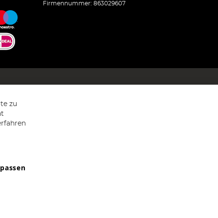
Firmennummer: 863029607
te zu
ht
erfahren
npassen
9607