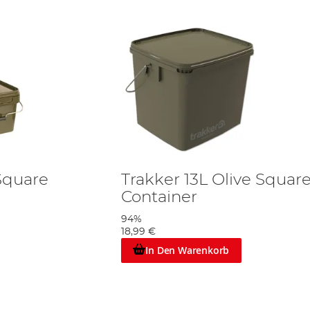
Square
Trakker 13L Olive Squar
Container
94%
18,99 €
In Den Warenkorb