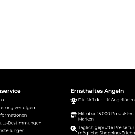
service
Ernsthaftes Angeln
to
Die Nr.1 der UK Angelläden
ferung verfolgen
Mit über 15.000 Produkten
nformationen
Marken
utz-Bestimmungen
Täglich geprüfte Preise für
nstellungen
mögliche Shopping-Erlebn