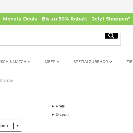
Monats-Deals - Bis zu 50% Rabatt -
Jetzt Shoppen
*
Suche
ISCH & MATCH
MEER
SPEZIALZUBEHÖR
ZIE
& Siebe
Preis
Disziplin