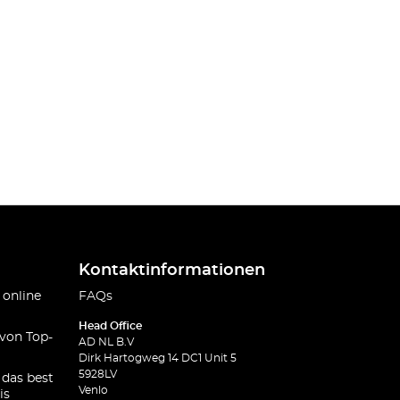
Kontaktinformationen
 online
FAQs
Head Office
 von Top-
AD NL B.V
Dirk Hartogweg 14 DC1 Unit 5
5928LV
 das best
Venlo
is