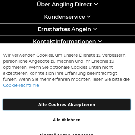
Über Angling Direct
Kundenservice
Ernsthaftes Angeln
Kontaktinformationen
ABONNIEREN & SPAREN
Wir verwenden Cookies, um unsere Dienste zu verbessern,
Melden
persönliche Angebote zu machen und Ihr Erlebnis zu
Sie
optimieren. Wenn Sie optionale Cookies unten nicht
sich
Abonnieren
akzeptieren, könnte sich Ihre Erfahrung beeinträchtigt
für
fühlen. Wenn Sie mehr erfahren möchten, lesen Sie bitte die
unseren
Cookie-Richtlinie
Newsletter
an:
Alle Cookies Akzeptieren
Alle Ablehnen
Copyright 1997 - 2026
AD NL B.V
. Alle Rechte vorbehalten.
AD NL B.V Dirk Hartogweg 14 DC1 Unit 5 5928LV Venlo,