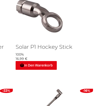
er
Solar P1 Hockey Stick
100%
16,99 €
In Den Warenkorb
-33%
-16%