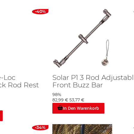
-40%
e-Loc
Solar P1 3 Rod Adjustab
ck Rod Rest
Front Buzz Bar
98%
82,99 €
53,77 €
In Den Warenkorb
-34%