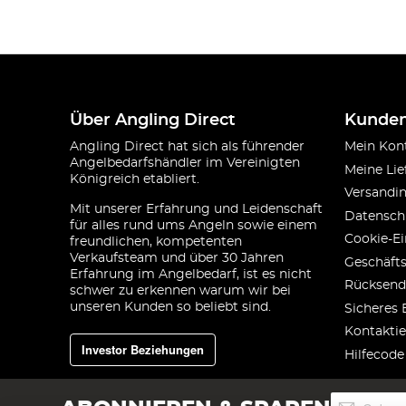
Über Angling Direct
Kunden
Angling Direct hat sich als führender
Mein Kon
Angelbedarfshändler im Vereinigten
Meine Lie
Königreich etabliert.
Versandi
Mit unserer Erfahrung und Leidenschaft
Datensch
für alles rund ums Angeln sowie einem
Cookie-Ei
freundlichen, kompetenten
Verkaufsteam und über 30 Jahren
Geschäft
Erfahrung im Angelbedarf, ist es nicht
Rücksend
schwer zu erkennen warum wir bei
unseren Kunden so beliebt sind.
Sicheres 
Kontaktie
Investor Beziehungen
Hilfecode
Melden