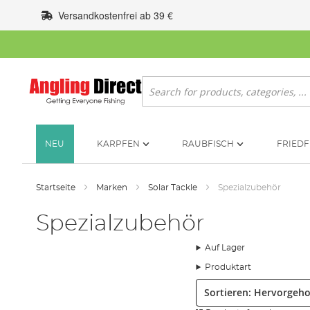
Zum
Versandkostenfrei ab 39 €
Inhalt
springen
Suche
NEU
KARPFEN
RAUBFISCH
FRIEDF
Startseite
Marken
Solar Tackle
Spezialzubehör
Spezialzubehör
Auf Lager
Produktart
Sortieren: