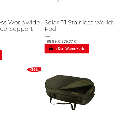
less Worldwide
Solar P1 Stainless Worl
Rod Support
Pod
98%
499,99 €
379,77 €
In Den Warenkorb
-36%