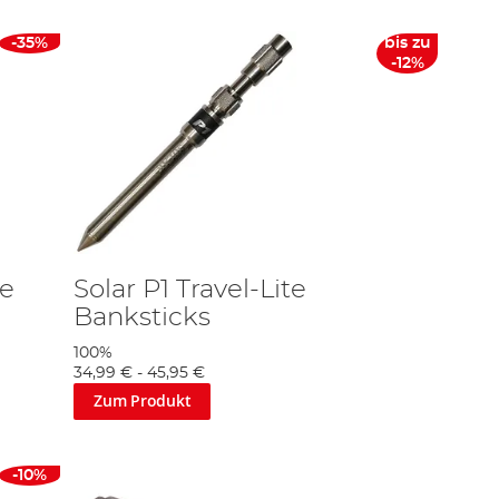
-35%
bis zu
-12%
le
Solar P1 Travel-Lite
Banksticks
100%
34,99 €
-
45,95 €
Zum Produkt
-10%