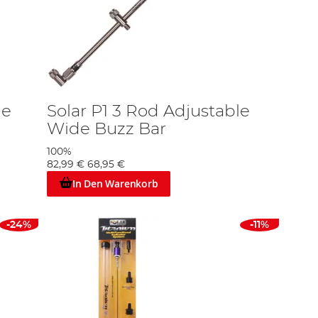
le
Solar P1 3 Rod Adjustable
Wide Buzz Bar
100%
82,99 €
68,95 €
In Den Warenkorb
-24%
-11%