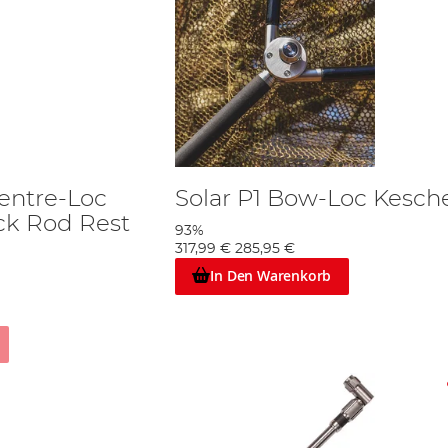
Centre-Loc
Solar P1 Bow-Loc Kesch
ck Rod Rest
93%
317,99 €
285,95 €
In Den Warenkorb