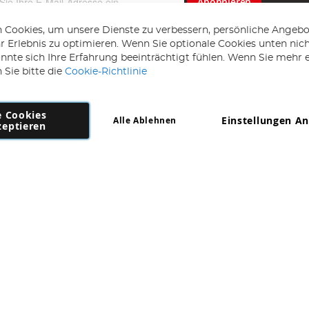
Abonnieren
 Cookies, um unsere Dienste zu verbessern, persönliche Angebo
 Erlebnis zu optimieren. Wenn Sie optionale Cookies unten nic
önnte sich Ihre Erfahrung beeinträchtigt fühlen. Wenn Sie mehr 
 Sie bitte die
Cookie-Richtlinie
e Cookies
Einstellungen A
Alle Ablehnen
Copyright 1997 - 2026
AD NL B.V
. Alle Rechte vorbehalten.
zeptieren
NL B.V Dirk Hartogweg 14 DC1 Unit 5 5928LV Venlo, Firmennummer: 86302
*Irrtum und Änderungen vorbehalten.