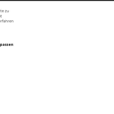
te zu
ht
erfahren
npassen
9607