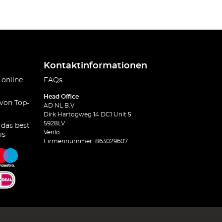
Kontaktinformationen
 online
FAQs
Head Office
 von Top-
AD NL B.V
Dirk Hartogweg 14 DC1 Unit 5
5928LV
 das best
Venlo
is
Firmennummer: 863029607