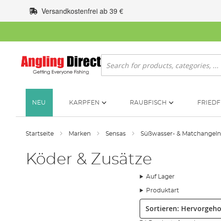
Zum
Versandkostenfrei ab 39 €
Inhalt
springen
Suche
NEU
KARPFEN
RAUBFISCH
FRIEDF
Startseite
Marken
Sensas
Süßwasser- & Matchangel
Köder & Zusätze
Auf Lager
Produktart
Sortieren: