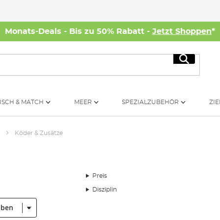
Monats-Deals - Bis zu 50% Rabatt -
Jetzt Shoppen
*
Suche
ISCH & MATCH
MEER
SPEZIALZUBEHÖR
ZIE
n
Köder & Zusätze
Preis
Disziplin