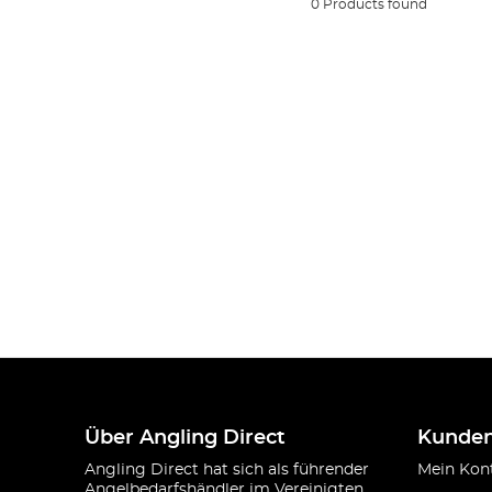
0 Products found
Über Angling Direct
Kunden
Angling Direct hat sich als führender
Mein Kon
Angelbedarfshändler im Vereinigten