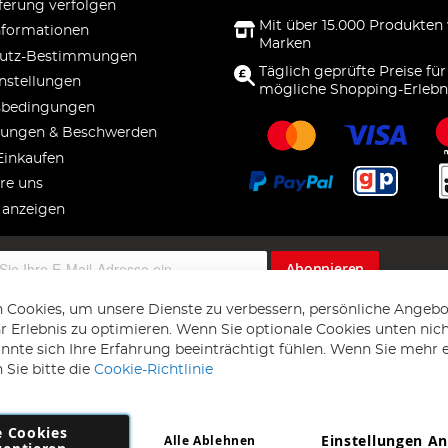
ferung verfolgen
Mit über 15.000 Produkten
nformationen
Marken
utz-Bestimmungen
Täglich geprüfte Preise für
nstellungen
mögliche Shopping-Erlebn
sbedingungen
ungen & Beschwerden
Einkaufen
re uns
 anzeigen
Abonnieren
 Cookies, um unsere Dienste zu verbessern, persönliche Angebo
 Erlebnis zu optimieren. Wenn Sie optionale Cookies unten nic
önnte sich Ihre Erfahrung beeinträchtigt fühlen. Wenn Sie mehr 
 Sie bitte die
Cookie-Richtlinie
e Cookies
Einstellungen A
Alle Ablehnen
Copyright 1997 - 2026
AD NL B.V
. Alle Rechte vorbehalten.