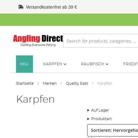
Zum
Versandkostenfrei ab 39 €
Inhalt
springen
Suche
NEU
KARPFEN
RAUBFISCH
FRIEDF
Startseite
Marken
Quality East
Karpfen
Karpfen
Auf Lager
Produktart
Sortieren: