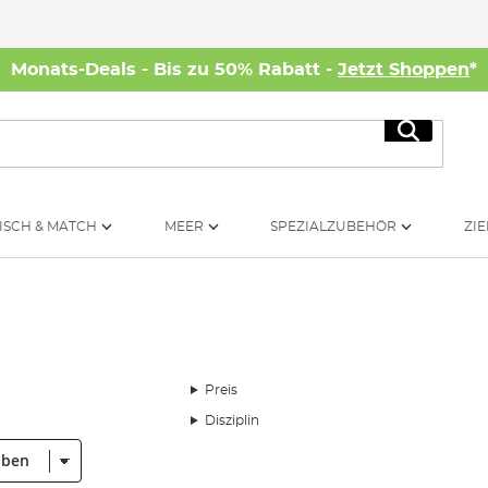
Monats-Deals - Bis zu 50% Rabatt -
Jetzt Shoppen
*
Suche
ISCH & MATCH
MEER
SPEZIALZUBEHÖR
ZIE
Preis
Disziplin