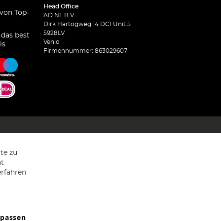
Head Office
 von Top-
AD NL B.V
Dirk Hartogweg 14 DC1 Unit 5
5928LV
 das best
Venlo
is
Firmennummer: 863029607
te zu
ht
erfahren
npassen