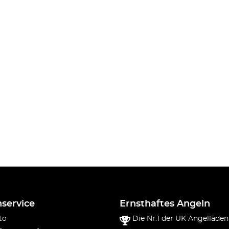
service
Ernsthaftes Angeln
to
Die Nr.1 der UK Angelläden