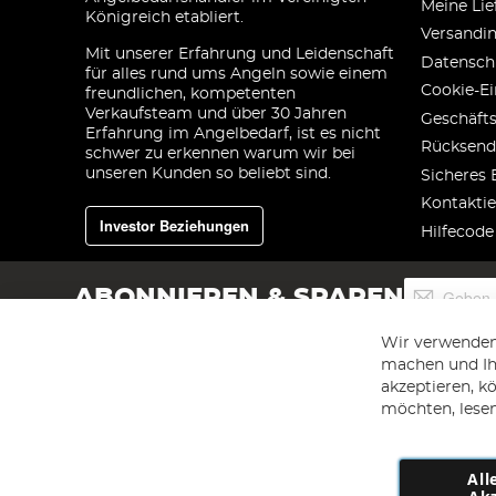
Meine Lie
Königreich etabliert.
Versandi
Mit unserer Erfahrung und Leidenschaft
Datensch
für alles rund ums Angeln sowie einem
Cookie-Ei
freundlichen, kompetenten
Verkaufsteam und über 30 Jahren
Geschäft
Erfahrung im Angelbedarf, ist es nicht
Rücksend
schwer zu erkennen warum wir bei
unseren Kunden so beliebt sind.
Sicheres 
Kontaktie
Investor Beziehungen
Hilfecode
Melden
ABONNIEREN & SPAREN
Sie
sich
Wir verwenden
für
machen und Ihr
unseren
akzeptieren, k
Newsletter
an:
möchten, lesen
All