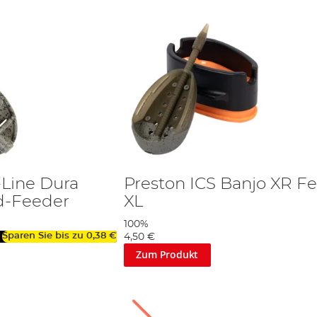
-Line Dura
Preston ICS Banjo XR F
d-Feeder
XL
100%
Sparen Sie bis zu
0,38 €
4,50 €
Zum Produkt