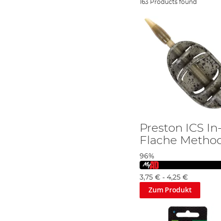
163 Products found
Preston ICS In
Flache Metho
96%
3,75 €
-
4,25 €
Zum Produkt