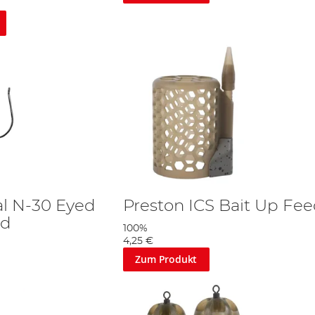
al N-30 Eyed
Preston ICS Bait Up Fe
ed
100%
4,25 €
Zum Produkt