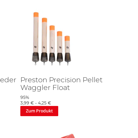
eeder
Preston Precision Pellet
Waggler Float
95%
3,99 €
-
4,25 €
Zum Produkt