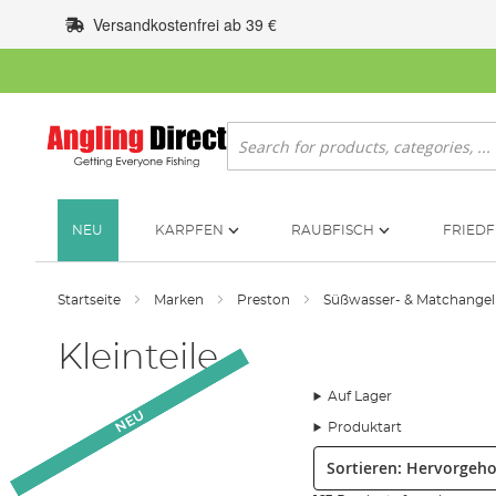
Zum
Versandkostenfrei ab 39 €
Inhalt
springen
Suche
NEU
KARPFEN
RAUBFISCH
FRIEDF
Startseite
Marken
Preston
Süßwasser- & Matchange
Kleinteile
Auf Lager
NEU
NEU
NEU
NEU
Produktart
Sortieren: