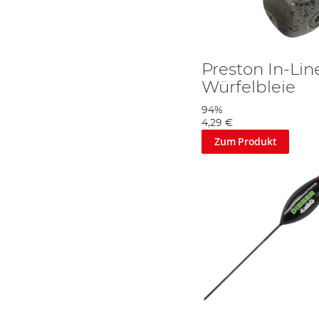
Preston In-Li
Würfelbleie
94%
4,29 €
Zum Produkt