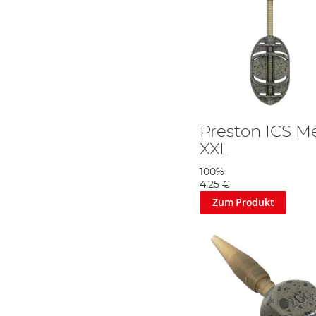
Preston ICS M
XXL
100%
4,25 €
Zum Produkt