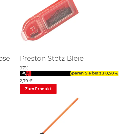
ose
Preston Stotz Bleie
97%
Sparen Sie bis zu
0,50 €
2,79 €
Zum Produkt