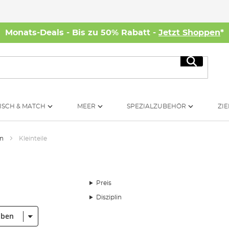
Monats-Deals - Bis zu 50% Rabatt -
Jetzt Shoppen
*
Suche
ISCH & MATCH
MEER
SPEZIALZUBEHÖR
ZIE
ln
Kleinteile
Preis
Disziplin