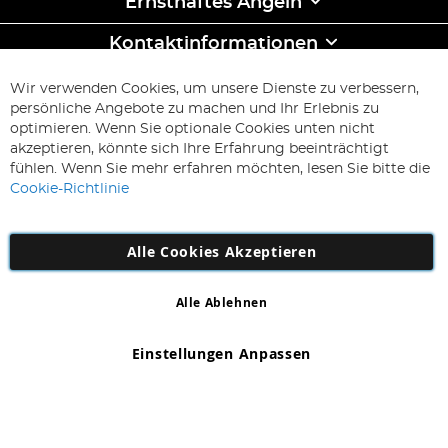
Ernsthaftes Angeln
Kontaktinformationen
ABONNIEREN & SPAREN
Wir verwenden Cookies, um unsere Dienste zu verbessern,
Melden
persönliche Angebote zu machen und Ihr Erlebnis zu
Sie
optimieren. Wenn Sie optionale Cookies unten nicht
sich
Abonnieren
akzeptieren, könnte sich Ihre Erfahrung beeinträchtigt
für
fühlen. Wenn Sie mehr erfahren möchten, lesen Sie bitte die
unseren
Cookie-Richtlinie
Newsletter
an:
Alle Cookies Akzeptieren
Alle Ablehnen
Copyright 1997 - 2026
AD NL B.V
. Alle Rechte vorbehalten.
AD NL B.V Dirk Hartogweg 14 DC1 Unit 5 5928LV Venlo,
Einstellungen Anpassen
Firmennummer: 863029607
*Irrtum und Änderungen vorbehalten.