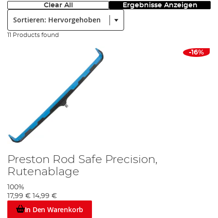
Clear All
Ergebnisse Anzeigen
Sortieren:
11 Products found
-16%
Preston Rod Safe Precision,
Rutenablage
100%
17,99 €
14,99 €
In Den Warenkorb