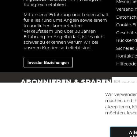
Meine Lie
Königreich etabliert.
Versandi
Mit unserer Erfahrung und Leidenschaft
Datensch
für alles rund ums Angeln sowie einem
Cookie-Ei
freundlichen, kompetenten
Verkaufsteam und über 30 Jahren
Geschäft
Erfahrung im Angelbedarf, ist es nicht
Rücksend
schwer zu erkennen warum wir bei
unseren Kunden so beliebt sind.
Sicheres 
Kontaktie
Investor Beziehungen
Hilfecode
Melden
ABONNIEREN & SPAREN
Sie
sich
Wir verwenden
für
machen und Ihr
unseren
akzeptieren, k
Newsletter
an:
möchten, lesen
All