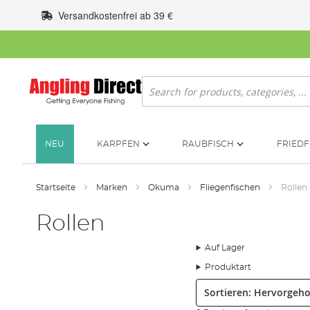
Zum
Versandkostenfrei ab 39 €
Inhalt
springen
Suche
NEU
KARPFEN
RAUBFISCH
FRIEDF
Startseite
Marken
Okuma
Fliegenfischen
Rollen
Rollen
Auf Lager
Produktart
Sortieren: