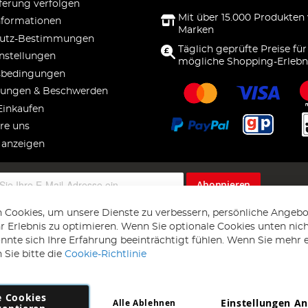
ferung verfolgen
Mit über 15.000 Produkten
nformationen
Marken
utz-Bestimmungen
Täglich geprüfte Preise für
nstellungen
mögliche Shopping-Erlebn
sbedingungen
ungen & Beschwerden
Einkaufen
re uns
 anzeigen
Abonnieren
 Cookies, um unsere Dienste zu verbessern, persönliche Angebo
 Erlebnis zu optimieren. Wenn Sie optionale Cookies unten nic
önnte sich Ihre Erfahrung beeinträchtigt fühlen. Wenn Sie mehr 
 Sie bitte die
Cookie-Richtlinie
e Cookies
Einstellungen A
Alle Ablehnen
Copyright 1997 - 2026
AD NL B.V
. Alle Rechte vorbehalten.