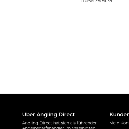
0 Products found
Über Angling Direct
Kunden
Angling Direct hat sich als führender
Mein Kon
Angelbedarfshändler im Vereinigten