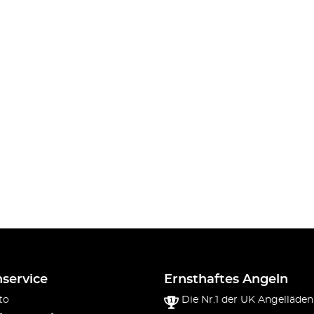
service
Ernsthaftes Angeln
to
Die Nr.1 der UK Angelläden