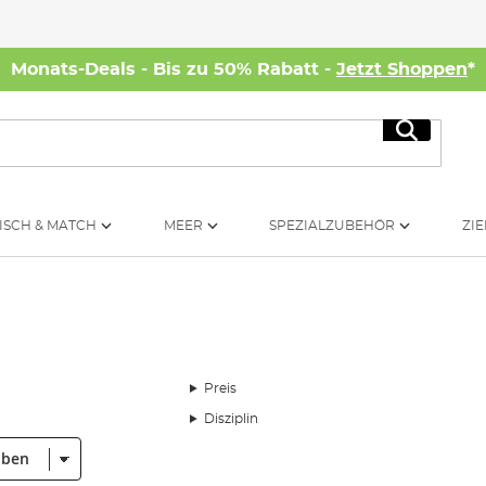
Monats-Deals - Bis zu 50% Rabatt -
Jetzt Shoppen
*
Suche
ISCH & MATCH
MEER
SPEZIALZUBEHÖR
ZIE
Preis
Disziplin