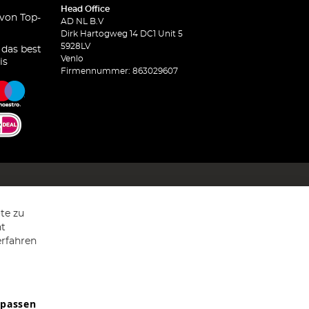
Head Office
 von Top-
AD NL B.V
Dirk Hartogweg 14 DC1 Unit 5
5928LV
 das best
Venlo
is
Firmennummer: 863029607
te zu
ht
erfahren
npassen