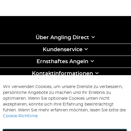
Über Angling Direct
Kundenservice
Ernsthaftes Angeln
Kontaktinformationen
ABONNIEREN & SPAREN
Wir verwenden Cookies, um unsere Dienste zu verbessern,
Melden
persönliche Angebote zu machen und Ihr Erlebnis zu
Sie
optimieren. Wenn Sie optionale Cookies unten nicht
sich
Abonnieren
akzeptieren, könnte sich Ihre Erfahrung beeinträchtigt
für
fühlen. Wenn Sie mehr erfahren möchten, lesen Sie bitte die
unseren
Cookie-Richtlinie
Newsletter
an: