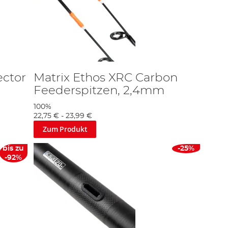
ector
Matrix Ethos XRC Carbon
Feederspitzen, 2,4mm
100%
22,75 €
-
23,99 €
Zum Produkt
bis zu
-25%
-92%