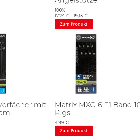
Angelstütze
100%
17,24 €
-
19,15 €
Zum Produkt
Vorfächer mit
Matrix MXC-6 F1 Band 
5cm
Rigs
4,99 €
Zum Produkt