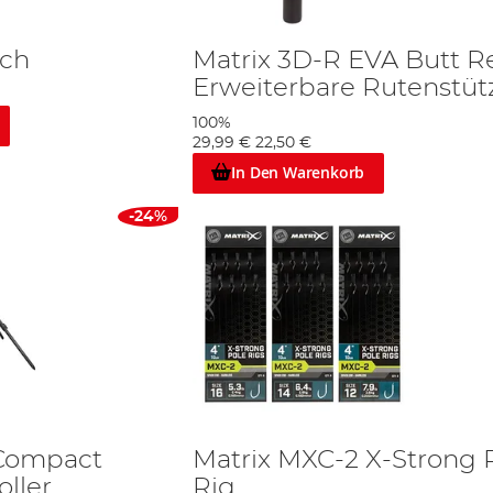
uch
Matrix 3D-R EVA Butt Re
Erweiterbare Rutenstüt
100%
29,99 €
22,50 €
In Den Warenkorb
-24%
 Compact
Matrix MXC-2 X-Strong 
oller
Rig