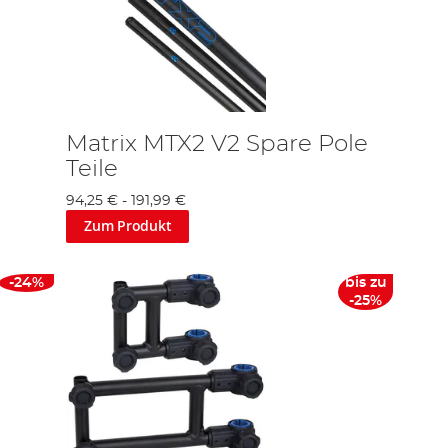
Matrix MTX2 V2 Spare Pole
Teile
94,25 €
-
191,99 €
Zum Produkt
-24%
bis zu
-25%