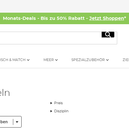
Monats-Deals - Bis zu 50% Rabatt -
Jetzt Shoppen
*
Suche
ISCH & MATCH
MEER
SPEZIALZUBEHÖR
ZIE
ln
Preis
Disziplin