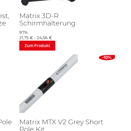
st,
Matrix 3D-R
ze
Schirmhalterung
97%
21,75 €
-
24,56 €
Zum Produkt
-10%
Pole
Matrix MTX V2 Grey Short
Pole Kit