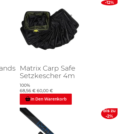
-12%
Bands
Matrix Carp Safe
Setzkescher 4m
100%
68,56 €
60,00 €
In Den Warenkorb
bis zu
-2%