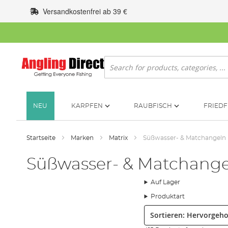
Zum
Versandkostenfrei ab 39 €
Inhalt
springen
Suche
NEU
KARPFEN
RAUBFISCH
FRIEDF
Startseite
Marken
Matrix
Süßwasser- & Matchangeln
Süßwasser- & Matchange
Auf Lager
Produktart
Sortieren: