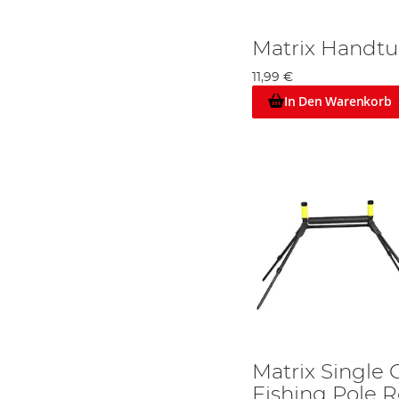
Matrix Handt
11,99 €
In Den Warenkorb
Matrix Single
Fishing Pole R