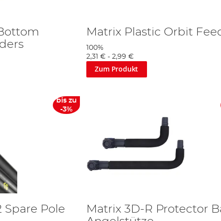
 Bottom
Matrix Plastic Orbit Fee
ders
100%
2,31 €
-
2,99 €
Zum Produkt
bis zu
-3%
2 Spare Pole
Matrix 3D-R Protector B