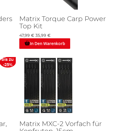
ders
Matrix Torque Carp Power
Top Kit
47,99 €
35,99 €
In Den Warenkorb
bis zu
-25%
ar,
Matrix MXC-2 Vorfach für