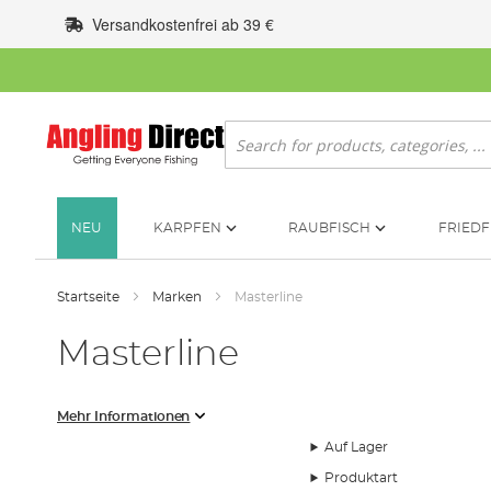
Zum
Versandkostenfrei ab 39 €
Inhalt
springen
Suche
NEU
KARPFEN
RAUBFISCH
FRIEDF
Startseite
Marken
Masterline
Masterline
Mehr Informationen
Auf Lager
Produktart