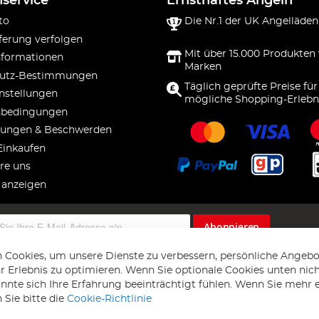
service
Ernsthaftes Angeln
to
Die Nr.1 der UK Angelläden
ferung verfolgen
Mit über 15.000 Produkten
nformationen
Marken
utz-Bestimmungen
Täglich geprüfte Preise für
nstellungen
mögliche Shopping-Erlebn
sbedingungen
ungen & Beschwerden
Einkaufen
re uns
 anzeigen
Abonnieren
 Cookies, um unsere Dienste zu verbessern, persönliche Angebo
 Erlebnis zu optimieren. Wenn Sie optionale Cookies unten nic
önnte sich Ihre Erfahrung beeinträchtigt fühlen. Wenn Sie mehr 
 Sie bitte die
Cookie-Richtlinie