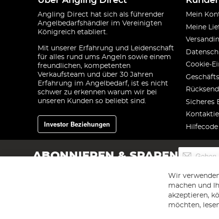
Über Angling Direct
Kunden
Angling Direct hat sich als führender
Mein Kon
Angelbedarfshändler im Vereinigten
Meine Lie
Königreich etabliert.
Versandi
Mit unserer Erfahrung und Leidenschaft
Datensch
für alles rund ums Angeln sowie einem
Cookie-Ei
freundlichen, kompetenten
Verkaufsteam und über 30 Jahren
Geschäft
Erfahrung im Angelbedarf, ist es nicht
Rücksend
schwer zu erkennen warum wir bei
unseren Kunden so beliebt sind.
Sicheres 
Kontaktie
Investor Beziehungen
Hilfecode
Melden
ABONNIEREN & SPAREN
Sie
sich
Wir verwenden
für
machen und Ihr
unseren
akzeptieren, k
Newsletter
an:
möchten, lesen