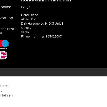
Kontaktinformationen
 online
FAQs
Head Office
 von Top-
AD NL B.V
Dirk Hartogweg 14 DC1 Unit 5
5928LV
 das best
Venlo
is
Firmennummer: 863029607
te zu
ht
erfahren