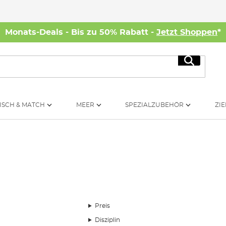
Monats-Deals - Bis zu 50% Rabatt -
Jetzt Shoppen
*
Suche
ISCH & MATCH
MEER
SPEZIALZUBEHÖR
ZIE
Preis
Disziplin