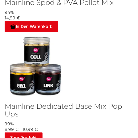
Mainline Spod & PVA Pellet Mix
94%
14,99 €
In Den Warenkorb
Mainline Dedicated Base Mix Pop
Ups
99%
8,99 €
-
10,99 €
Zum Produkt