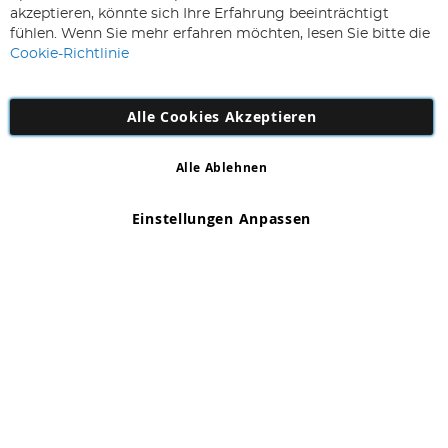
sich
Abonnieren
akzeptieren, könnte sich Ihre Erfahrung beeinträchtigt
für
fühlen. Wenn Sie mehr erfahren möchten, lesen Sie bitte die
unseren
Cookie-Richtlinie
Newsletter
an:
Alle Cookies Akzeptieren
Alle Ablehnen
Copyright 1997 - 2026
AD NL B.V
. Alle Rechte vorbehalten.
AD NL B.V Dirk Hartogweg 14 DC1 Unit 5 5928LV Venlo,
Einstellungen Anpassen
Firmennummer: 863029607
*Irrtum und Änderungen vorbehalten.