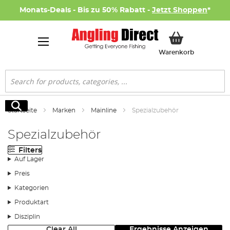
Monats-Deals - Bis zu 50% Rabatt -
Jetzt Shoppen
*
Mein Ware
Warenkorb
Suche
Suche
Startseite
Marken
Mainline
Spezialzubehör
Spezialzubehör
Filters
Auf Lager
Preis
Kategorien
Produktart
Disziplin
Clear All
Ergebnisse Anzeigen