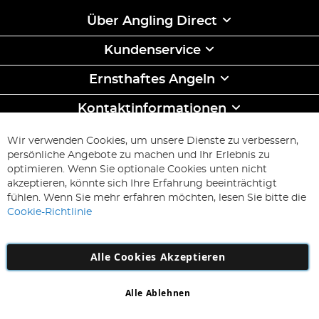
Über Angling Direct
Kundenservice
Ernsthaftes Angeln
Kontaktinformationen
ABONNIEREN & SPAREN
Wir verwenden Cookies, um unsere Dienste zu verbessern,
Melden
persönliche Angebote zu machen und Ihr Erlebnis zu
Sie
optimieren. Wenn Sie optionale Cookies unten nicht
sich
Abonnieren
akzeptieren, könnte sich Ihre Erfahrung beeinträchtigt
für
fühlen. Wenn Sie mehr erfahren möchten, lesen Sie bitte die
unseren
Cookie-Richtlinie
Newsletter
an:
Alle Cookies Akzeptieren
Alle Ablehnen
Copyright 1997 - 2026
AD NL B.V
. Alle Rechte vorbehalten.