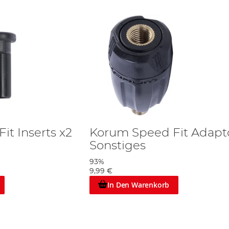
it Inserts x2
Korum Speed Fit Adapt
Sonstiges
93%
9,99 €
In Den Warenkorb