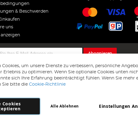
sbedingungen
ungen & Beschwerden
Einkaufen
re uns
 anzeigen
Abonnieren
 Cookies, um unsere Dienste zu verbessern, persönliche Angebo
 Erlebnis zu optimieren. Wenn Sie optionale Cookies unten nic
önnte sich Ihre Erfahrung beeinträchtigt fühlen. Wenn Sie mehr 
 Sie bitte die
Cookie-Richtlinie
e Cookies
Einstellungen A
Alle Ablehnen
Copyright 1997 - 2026
AD NL B.V
. Alle Rechte vorbehalten.
zeptieren
NL B.V Dirk Hartogweg 14 DC1 Unit 5 5928LV Venlo, Firmennummer: 86302
*Irrtum und Änderungen vorbehalten.