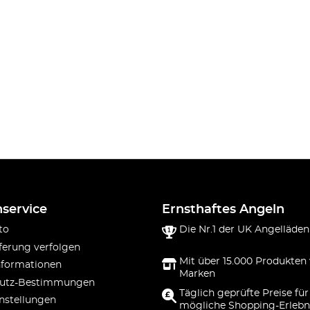
service
Ernsthaftes Angeln
to
Die Nr.1 der UK Angelläden
ferung verfolgen
Mit über 15.000 Produkten
nformationen
Marken
utz-Bestimmungen
Täglich geprüfte Preise für
nstellungen
mögliche Shopping-Erlebn