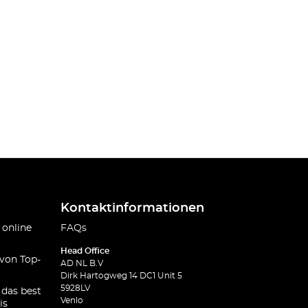
Kontaktinformationen
 online
FAQs
Head Office
 von Top-
AD NL B.V
Dirk Hartogweg 14 DC1 Unit 5
5928LV
 das best
Venlo
is