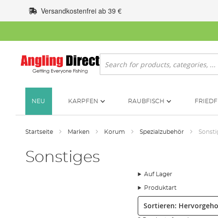
Zum
Versandkostenfrei ab 39 €
Inhalt
springen
Suche
NEU
KARPFEN
RAUBFISCH
FRIEDF
Startseite
Marken
Korum
Spezialzubehör
Sonsti
Sonstiges
Auf Lager
Produktart
Sortieren: