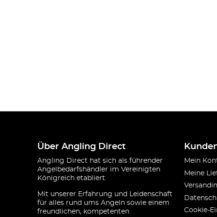
Über Angling Direct
Kunden
Angling Direct hat sich als führender
Mein Kon
Angelbedarfshändler im Vereinigten
Meine Lie
Königreich etabliert.
Versandi
Mit unserer Erfahrung und Leidenschaft
Datensch
für alles rund ums Angeln sowie einem
Cookie-Ei
freundlichen, kompetenten