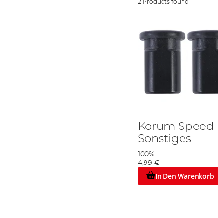
2 Products found
Korum Speed F
Sonstiges
100%
4,99 €
In Den Warenkorb