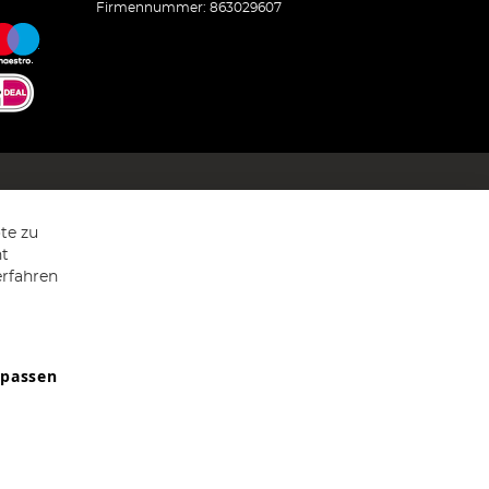
Firmennummer: 863029607
te zu
ht
erfahren
npassen
9607