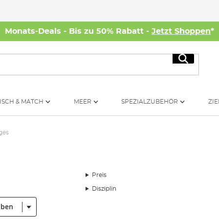
Monats-Deals - Bis zu 50% Rabatt -
Jetzt Shoppen
*
Suche
ISCH & MATCH
MEER
SPEZIALZUBEHÖR
ZIE
ges
Preis
Disziplin