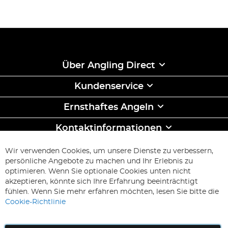
Über Angling Direct
Kundenservice
Ernsthaftes Angeln
Kontaktinformationen
ABONNIEREN & SPAREN
Wir verwenden Cookies, um unsere Dienste zu verbessern,
Melden
persönliche Angebote zu machen und Ihr Erlebnis zu
Sie
optimieren. Wenn Sie optionale Cookies unten nicht
sich
Abonnieren
akzeptieren, könnte sich Ihre Erfahrung beeinträchtigt
für
fühlen. Wenn Sie mehr erfahren möchten, lesen Sie bitte die
unseren
Cookie-Richtlinie
Newsletter
an: