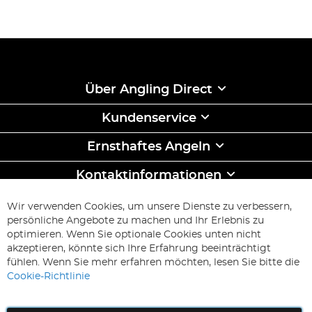
Über Angling Direct
Kundenservice
Ernsthaftes Angeln
Kontaktinformationen
ABONNIEREN & SPAREN
Wir verwenden Cookies, um unsere Dienste zu verbessern,
Melden
persönliche Angebote zu machen und Ihr Erlebnis zu
Sie
optimieren. Wenn Sie optionale Cookies unten nicht
sich
Abonnieren
akzeptieren, könnte sich Ihre Erfahrung beeinträchtigt
für
fühlen. Wenn Sie mehr erfahren möchten, lesen Sie bitte die
unseren
Cookie-Richtlinie
Newsletter
an: