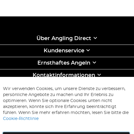
Über Angling Direct
Kundenservice
Ernsthaftes Angeln
Kontaktinformationen
ABONNIEREN & SPAREN
Wir verwenden Cookies, um unsere Dienste zu verbessern,
Melden
persönliche Angebote zu machen und Ihr Erlebnis zu
Sie
optimieren. Wenn Sie optionale Cookies unten nicht
sich
Abonnieren
akzeptieren, könnte sich Ihre Erfahrung beeinträchtigt
für
fühlen. Wenn Sie mehr erfahren möchten, lesen Sie bitte die
unseren
Cookie-Richtlinie
Newsletter
an: