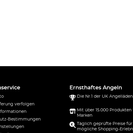
service
Ernsthaftes Angeln
to
Die Nr.1 der UK Angelläden
ferung verfolgen
Mit über 15.000 Produkten
nformationen
Marken
utz-Bestimmungen
Täglich geprüfte Preise für
nstellungen
mögliche Shopping-Erlebn