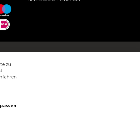
Firmennummer: 863029607
te zu
ht
erfahren
npassen
9607