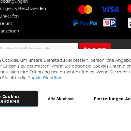
sbedingungen
ungen & Beschwerden
Einkaufen
re uns
 anzeigen
Abonnieren
 Cookies, um unsere Dienste zu verbessern, persönliche Angebo
 Erlebnis zu optimieren. Wenn Sie optionale Cookies unten nic
önnte sich Ihre Erfahrung beeinträchtigt fühlen. Wenn Sie mehr 
 Sie bitte die
Cookie-Richtlinie
e Cookies
Einstellungen A
Alle Ablehnen
Copyright 1997 - 2026
AD NL B.V
. Alle Rechte vorbehalten.
zeptieren
NL B.V Dirk Hartogweg 14 DC1 Unit 5 5928LV Venlo, Firmennummer: 86302
*Irrtum und Änderungen vorbehalten.