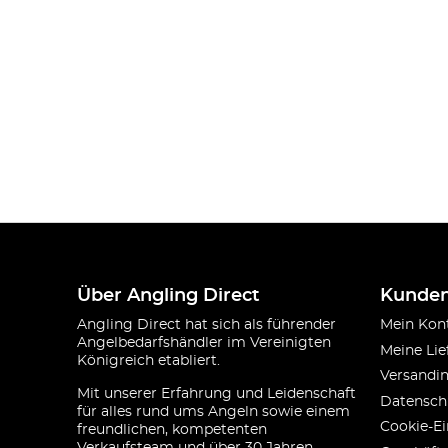
Über Angling Direct
Kunden
Angling Direct hat sich als führender
Mein Kon
Angelbedarfshändler im Vereinigten
Meine Lie
Königreich etabliert.
Versandi
Mit unserer Erfahrung und Leidenschaft
Datensch
für alles rund ums Angeln sowie einem
Cookie-Ei
freundlichen, kompetenten