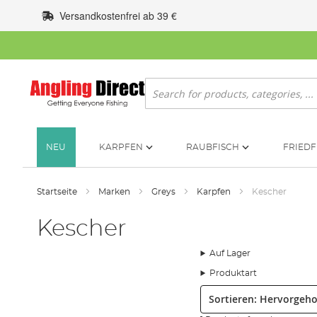
Zum
Versandkostenfrei ab 39 €
Inhalt
springen
Suche
NEU
KARPFEN
RAUBFISCH
FRIEDF
Startseite
Marken
Greys
Karpfen
Kescher
Kescher
Auf Lager
Produktart
Sortieren: