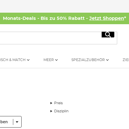
Monats-Deals - Bis zu 50% Rabatt -
Jetzt Shoppen
*
Suche
ISCH & MATCH
MEER
SPEZIALZUBEHÖR
ZIE
Preis
Disziplin