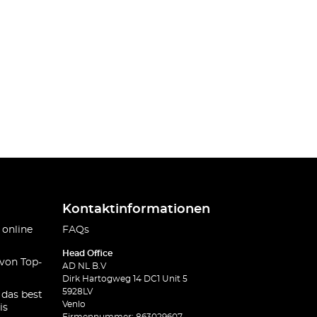
Kontaktinformationen
 online
FAQs
Head Office
 von Top-
AD NL B.V
Dirk Hartogweg 14 DC1 Unit 5
5928LV
 das best
Venlo
is