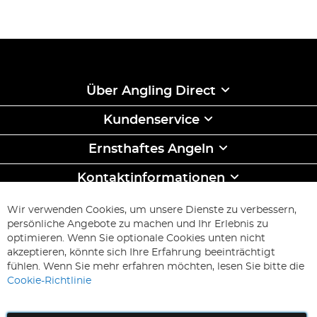
Über Angling Direct
Kundenservice
Ernsthaftes Angeln
Kontaktinformationen
ABONNIEREN & SPAREN
Wir verwenden Cookies, um unsere Dienste zu verbessern,
Melden
persönliche Angebote zu machen und Ihr Erlebnis zu
Sie
optimieren. Wenn Sie optionale Cookies unten nicht
sich
Abonnieren
akzeptieren, könnte sich Ihre Erfahrung beeinträchtigt
für
fühlen. Wenn Sie mehr erfahren möchten, lesen Sie bitte die
unseren
Cookie-Richtlinie
Newsletter
an: