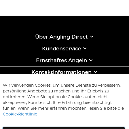
Über Angling Direct
Kundenservice
Ernsthaftes Angeln
Kontaktinformationen
ABONNIEREN & SPAREN
Wir verwenden Cookies, um unsere Dienste zu verbessern,
Melden
persönliche Angebote zu machen und Ihr Erlebnis zu
Sie
optimieren. Wenn Sie optionale Cookies unten nicht
sich
Abonnieren
akzeptieren, könnte sich Ihre Erfahrung beeinträchtigt
für
fühlen. Wenn Sie mehr erfahren möchten, lesen Sie bitte die
unseren
Cookie-Richtlinie
Newsletter
an: