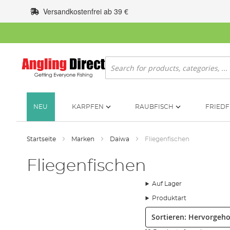
Zum
Versandkostenfrei ab 39 €
Inhalt
springen
Suche
NEU
KARPFEN
RAUBFISCH
FRIEDF
Startseite
Marken
Daiwa
Fliegenfischen
Fliegenfischen
Auf Lager
Produktart
Sortieren: