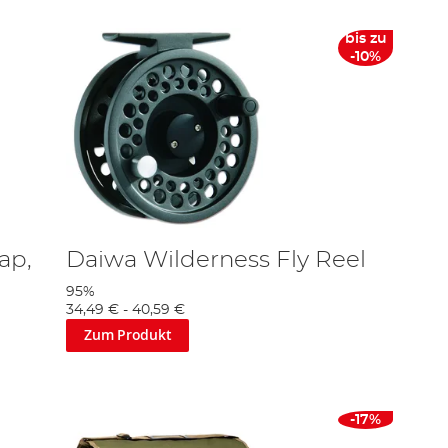
bis zu
-10%
ap,
Daiwa Wilderness Fly Reel
95%
34,49 €
-
40,59 €
Zum Produkt
-17%