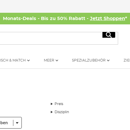
Monats-Deals - Bis zu 50% Rabatt -
Jetzt Shoppen
*
Suche
ISCH & MATCH
MEER
SPEZIALZUBEHÖR
ZIE
Preis
Disziplin