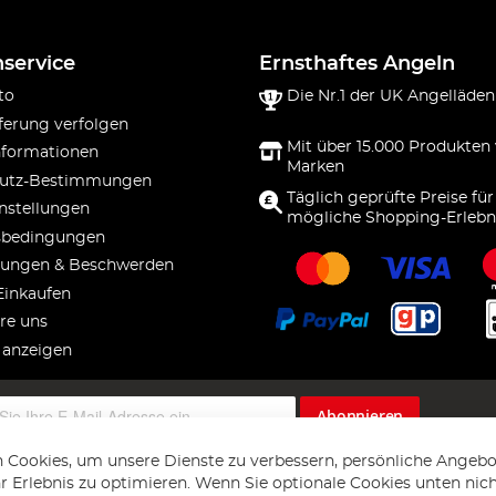
service
Ernsthaftes Angeln
to
Die Nr.1 der UK Angelläden
ferung verfolgen
Mit über 15.000 Produkten
nformationen
Marken
utz-Bestimmungen
Täglich geprüfte Preise für
nstellungen
mögliche Shopping-Erlebn
sbedingungen
ungen & Beschwerden
Einkaufen
re uns
 anzeigen
Abonnieren
 Cookies, um unsere Dienste zu verbessern, persönliche Angebo
 Erlebnis zu optimieren. Wenn Sie optionale Cookies unten nic