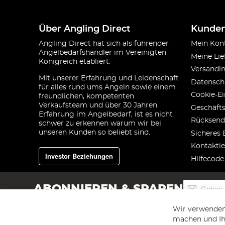
Über Angling Direct
Kunden
Angling Direct hat sich als führender
Mein Kon
Angelbedarfshändler im Vereinigten
Meine Lie
Königreich etabliert.
Versandi
Mit unserer Erfahrung und Leidenschaft
Datensch
für alles rund ums Angeln sowie einem
Cookie-Ei
freundlichen, kompetenten
Verkaufsteam und über 30 Jahren
Geschäft
Erfahrung im Angelbedarf, ist es nicht
Rücksend
schwer zu erkennen warum wir bei
unseren Kunden so beliebt sind.
Sicheres 
Kontaktie
Investor Beziehungen
Hilfecode
Melden
ABONNIEREN & SPAREN
Sie
sich
Wir verwenden
für
machen und Ihr
unseren