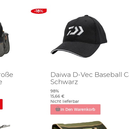
-18%
roße
Daiwa D-Vec Baseball C
e
Schwarz
98%
15,66 €
Nicht lieferbar
In Den Warenkorb