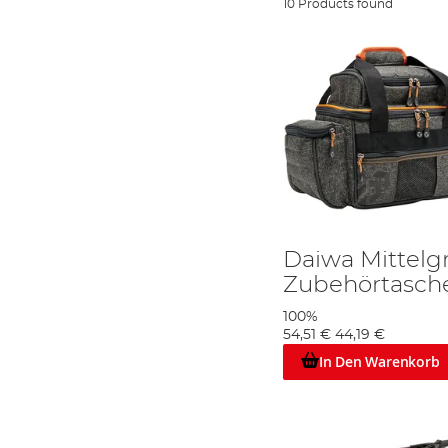
10 Products found
Daiwa Mittelg
Zubehörtasch
100%
54,51 €
44,19 €
In Den Warenkorb