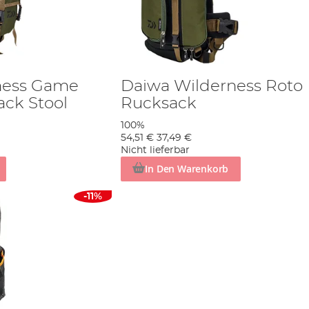
ness Game
Daiwa Wilderness Roto
ack Stool
Rucksack
100%
54,51 €
37,49 €
Nicht lieferbar
In Den Warenkorb
-11%