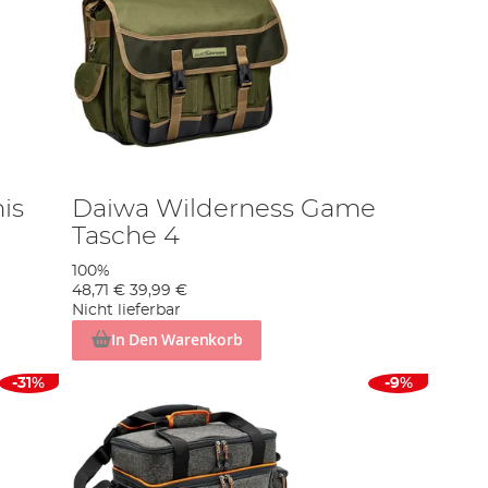
is
Daiwa Wilderness Game
Tasche 4
100%
48,71 €
39,99 €
Nicht lieferbar
In Den Warenkorb
-31%
-9%