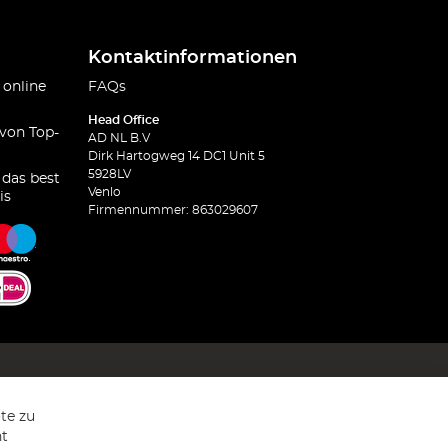
Kontaktinformationen
 online
FAQs
Head Office
 von Top-
AD NL B.V
Dirk Hartogweg 14 DC1 Unit 5
5928LV
 das best
Venlo
is
Firmennummer: 863029607
te zu
ht