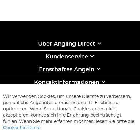
Über Angling Direct
Kundenservice
Ernsthaftes Angeln
Kontaktinformationen
ABONNIEREN & SPAREN
Wir verwenden Cookies, um unsere Dienste zu verbessern,
Melden
persönliche Angebote zu machen und Ihr Erlebnis zu
Sie
optimieren. Wenn Sie optionale Cookies unten nicht
sich
Abonnieren
akzeptieren, könnte sich Ihre Erfahrung beeinträchtigt
für
fühlen. Wenn Sie mehr erfahren möchten, lesen Sie bitte die
unseren
Cookie-Richtlinie
Newsletter
an: