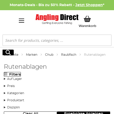
Monats-Deals - Bis zu 50% Rabatt -
Jetzt Shoppen
*
Mein Ware
Warenkorb
Suche
Suche
Startseite
Marken
Chub
Raubfisch
Rutenablagen
Rutenablagen
Filters
Auf Lager
Preis
Kategorien
Produktart
Disziplin
Clear All
Ergebnisse Anzeigen