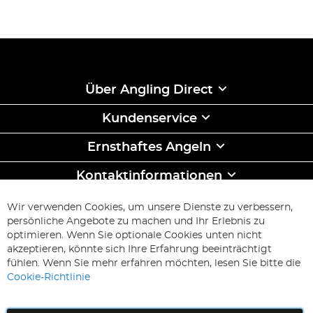
Über Angling Direct
Kundenservice
Ernsthaftes Angeln
Kontaktinformationen
ABONNIEREN & SPAREN
Wir verwenden Cookies, um unsere Dienste zu verbessern,
Melden
persönliche Angebote zu machen und Ihr Erlebnis zu
Sie
optimieren. Wenn Sie optionale Cookies unten nicht
sich
Abonnieren
akzeptieren, könnte sich Ihre Erfahrung beeinträchtigt
für
fühlen. Wenn Sie mehr erfahren möchten, lesen Sie bitte die
unseren
Cookie-Richtlinie
Newsletter
an: