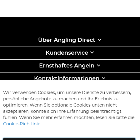
Über Angling Direct
Kundenservice
Ernsthaftes Angeln
Kontaktinformationen
ABONNIEREN & SPAREN
Wir verwenden Cookies, um unsere Dienste zu verbessern,
Melden
persönliche Angebote zu machen und Ihr Erlebnis zu
Sie
optimieren. Wenn Sie optionale Cookies unten nicht
sich
Abonnieren
akzeptieren, könnte sich Ihre Erfahrung beeinträchtigt
für
fühlen. Wenn Sie mehr erfahren möchten, lesen Sie bitte die
unseren
Cookie-Richtlinie
Newsletter
an: